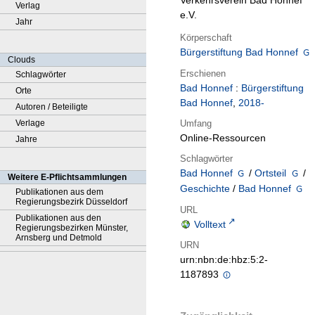
Verkehrsverein Bad Honnef
Verlag
e.V.
Jahr
Körperschaft
Bürgerstiftung Bad Honnef
Clouds
Erschienen
Schlagwörter
Bad Honnef
:
Bürgerstiftung
Orte
Bad Honnef
,
2018-
Autoren / Beteiligte
Umfang
Verlage
Online-Ressourcen
Jahre
Schlagwörter
Bad Honnef
/
Ortsteil
/
Weitere E-Pflichtsammlungen
Geschichte
/
Bad Honnef
Publikationen aus dem
Regierungsbezirk Düsseldorf
URL
Publikationen aus den
Volltext
Regierungsbezirken Münster,
Arnsberg und Detmold
URN
urn:nbn:de:hbz:5:2-
1187893