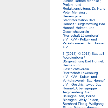
Junker, Renate Mahnke ;
Projekt- und
Redaktionsleitung: Dr. Hans
Peter Mensing ;
Herausgeber:
Stadtinformation Bad
Honnef / Bürgerstiftung Bad
Honnef, Heimat- und
Geschichtsverein
"Herrschaft Löwenburg"
e.V., KVV - Kultur- und
Verkehrsverein Bad Honnef
e.V.
5 ([2018], © 2018)
Stadtteil
Aegidienberg /
Bürgerstiftung Bad Honnef,
Heimat- und
Geschichtsverein
"Herrschaft Löwenburg"
e.V., KVV - Kultur- und
Verkehrsverein Bad Honnef
e.V. ; Geschichtsweg Bad
Honnef, Arbeitsgruppe
Aegidienberg: Gert
Bellinghausen, Bernd
Blessgen, Wally Feiden,
Bernhard Fiebig, Wolfgang
Flume, Werner Homann,