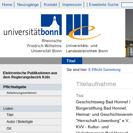
Home
Neuzugänge
Kontakt
Impressum
Erweiterte Suche
Titel
Sie sind hier:
E-Pflicht-Sammlung
Elektronische Publikationen aus
dem Regierungsbezirk Köln
Titelaufnahme
Pflichtabgabe
Ablieferungsverfahren
Titel
Geschichtsweg Bad Honnef /
Bürgerstiftung Bad Honnef,
Listen
Heimat- und Geschichtsverein
Titel
"Herrschaft Löwenburg" e.V.,
Autor / Beteiligte
KVV - Kultur- und
Ort