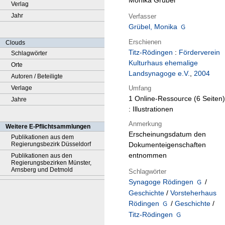
Monika Grübel
Verlag
Jahr
Verfasser
Grübel, Monika
Erschienen
Clouds
Titz-Rödingen
:
Förderverein
Schlagwörter
Kulturhaus ehemalige
Orte
Landsynagoge e.V.
,
2004
Autoren / Beteiligte
Umfang
Verlage
1 Online-Ressource (6 Seiten)
Jahre
: Illustrationen
Anmerkung
Weitere E-Pflichtsammlungen
Erscheinungsdatum den
Publikationen aus dem
Regierungsbezirk Düsseldorf
Dokumenteigenschaften
entnommen
Publikationen aus den
Regierungsbezirken Münster,
Arnsberg und Detmold
Schlagwörter
Synagoge Rödingen
/
Geschichte
/
Vorsteherhaus
Rödingen
/
Geschichte
/
Titz-Rödingen