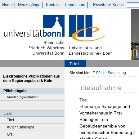
Home
Neuzugänge
Kontakt
Impressum
Erweiterte Suche
Titel
Sie sind hier:
E-Pflicht-Sammlung
Elektronische Publikationen aus
dem Regierungsbezirk Köln
Titelaufnahme
Pflichtabgabe
Ablieferungsverfahren
Titel
Ehemalige Synagoge und
Vorsteherhaus in Titz-
Listen
Rödingen : ein
Titel
Gebäudeensemble von
Autor / Beteiligte
exemplarischer Bedeutung /
Ort