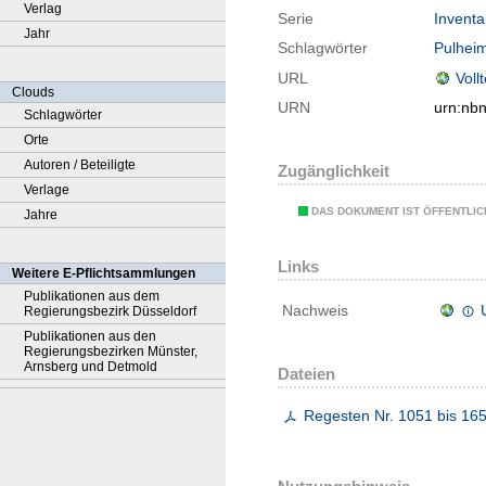
Verlag
Serie
Inventa
Jahr
Schlagwörter
Pulhei
URL
Voll
Clouds
URN
urn:nb
Schlagwörter
Orte
Autoren / Beteiligte
Zugänglichkeit
Verlage
DAS DOKUMENT IST ÖFFENTLI
Jahre
Links
Weitere E-Pflichtsammlungen
Publikationen aus dem
Nachweis
Regierungsbezirk Düsseldorf
Publikationen aus den
Regierungsbezirken Münster,
Arnsberg und Detmold
Dateien
Regesten Nr. 1051 bis 16