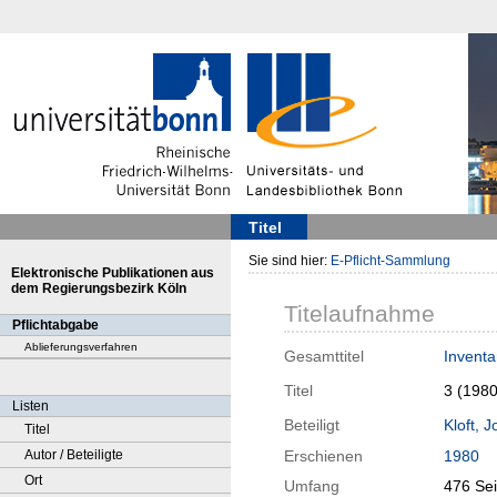
Titel
Sie sind hier:
E-Pflicht-Sammlung
Elektronische Publikationen aus
dem Regierungsbezirk Köln
Titelaufnahme
Pflichtabgabe
Ablieferungsverfahren
Gesamttitel
Inventa
Titel
3 (198
Listen
Beteiligt
Kloft, J
Titel
Autor / Beteiligte
Erschienen
1980
Ort
Umfang
476 Sei