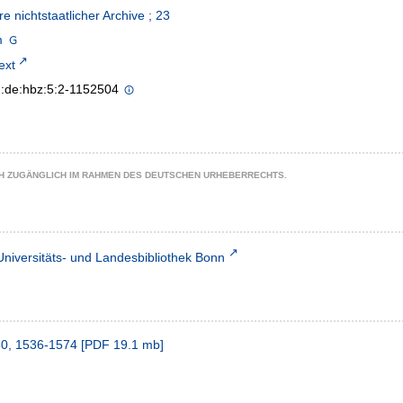
re nichtstaatlicher Archive ; 23
m
text
n:de:hbz:5:2-1152504
CH ZUGÄNGLICH IM RAHMEN DES DEUTSCHEN URHEBERRECHTS.
Universitäts- und Landesbibliothek Bonn
50, 1536-1574
[
PDF
19.1 mb
]