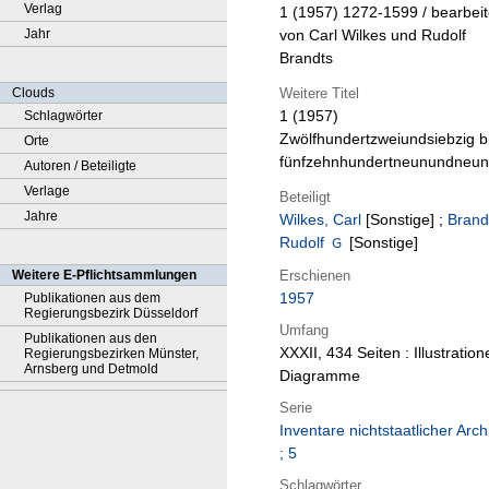
Verlag
1 (1957)
1272-1599 / bearbeit
Jahr
von Carl Wilkes und Rudolf
Brandts
Weitere Titel
Clouds
1 (1957)
Schlagwörter
Zwölfhundertzweiundsiebzig b
Orte
fünfzehnhundertneunundneun
Autoren / Beteiligte
Verlage
Beteiligt
Jahre
Wilkes, Carl
[Sonstige]
;
Brand
Rudolf
[Sonstige]
Erschienen
Weitere E-Pflichtsammlungen
1957
Publikationen aus dem
Regierungsbezirk Düsseldorf
Umfang
Publikationen aus den
XXXII, 434 Seiten : Illustration
Regierungsbezirken Münster,
Arnsberg und Detmold
Diagramme
Serie
Inventare nichtstaatlicher Arch
; 5
Schlagwörter