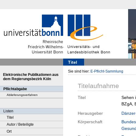
Titel
Sie sind hier:
E-Pflicht-Sammlung
Elektronische Publikationen aus
dem Regierungsbezirk Köln
Titelaufnahme
Pflichtabgabe
Ablieferungsverfahren
Titel
Sehen i
BZgA, B
Listen
Herausgeber
Dänzer-
Titel
Körperschaft
Bundes
Autor / Beteiligte
Gesundh
Ort