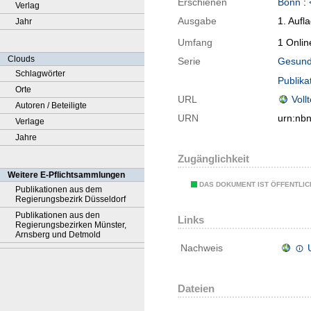
Erschienen
Bonn
:
Verlag
Ausgabe
1. Aufl
Jahr
Umfang
1 Onlin
Clouds
Serie
Gesund 
Schlagwörter
Publika
Orte
URL
Voll
Autoren / Beteiligte
URN
urn:nb
Verlage
Jahre
Zugänglichkeit
Weitere E-Pflichtsammlungen
DAS DOKUMENT IST ÖFFENTLI
Publikationen aus dem
Regierungsbezirk Düsseldorf
Publikationen aus den
Links
Regierungsbezirken Münster,
Arnsberg und Detmold
Nachweis
Dateien