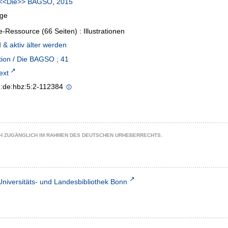
<<Die>> BAGSO
,
2015
age
e-Ressource (66 Seiten) : Illustrationen
& aktiv älter werden
tion / Die BAGSO ; 41
text
n:de:hbz:5:2-112384
CH ZUGÄNGLICH IM RAHMEN DES DEUTSCHEN URHEBERRECHTS.
Universitäts- und Landesbibliothek Bonn