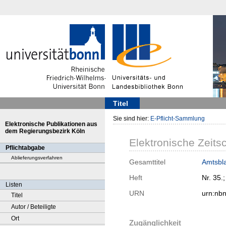
Titel
Sie sind hier:
E-Pflicht-Sammlung
Elektronische Publikationen aus
dem Regierungsbezirk Köln
Elektronische Zeitsc
Pflichtabgabe
Ablieferungsverfahren
Gesamttitel
Amtsbla
Heft
Nr. 35.
Listen
URN
urn:nb
Titel
Autor / Beteiligte
Ort
Zugänglichkeit