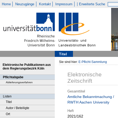
Home
Neuzugänge
Kontakt
Impressum
Erweiterte Suche
Titel
Sie sind hier:
E-Pflicht-Sammlung
Elektronische Publikationen aus
dem Regierungsbezirk Köln
Elektronische
Pflichtabgabe
Zeitschrift
Ablieferungsverfahren
Gesamttitel
Listen
Amtliche Bekanntmachung /
Titel
RWTH Aachen University
Autor / Beteiligte
Heft
Ort
2021/162