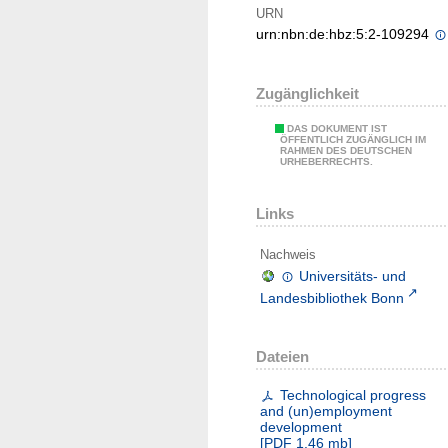
URN
urn:nbn:de:hbz:5:2-109294
Zugänglichkeit
DAS DOKUMENT IST
ÖFFENTLICH ZUGÄNGLICH IM
RAHMEN DES DEUTSCHEN
URHEBERRECHTS.
Links
Nachweis
Universitäts- und
Landesbibliothek Bonn
Dateien
Technological progress
and (un)employment
development
[
PDF
1.46 mb
]