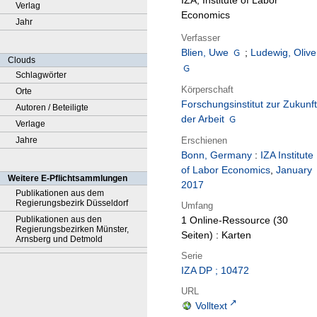
IZA, Institute of Labor
Verlag
Economics
Jahr
Verfasser
Blien, Uwe
;
Ludewig, Olive
Clouds
Schlagwörter
Körperschaft
Orte
Forschungsinstitut zur Zukunft
Autoren / Beteiligte
der Arbeit
Verlage
Erschienen
Jahre
Bonn, Germany
:
IZA Institute
of Labor Economics
,
January
Weitere E-Pflichtsammlungen
2017
Publikationen aus dem
Regierungsbezirk Düsseldorf
Umfang
Publikationen aus den
1 Online-Ressource (30
Regierungsbezirken Münster,
Seiten) : Karten
Arnsberg und Detmold
Serie
IZA DP ; 10472
URL
Volltext