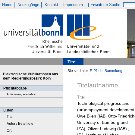
Home
Neuzugänge
Kontakt
Impressum
Erweiterte Suche
Titel
Sie sind hier:
E-Pflicht-Sammlung
Elektronische Publikationen aus
dem Regierungsbezirk Köln
Titelaufnahme
Pflichtabgabe
Ablieferungsverfahren
Titel
Technological progress and
(un)employment development 
Listen
Uwe Blien (IAB, Otto-Friedrich
Titel
University of Bamberg and
Autor / Beteiligte
IZA), Oliver Ludewig (IAB) ;
Ort