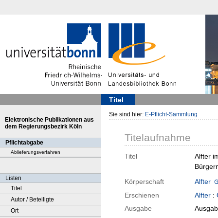
Titel
Sie sind hier:
E-Pflicht-Sammlung
Elektronische Publikationen aus
dem Regierungsbezirk Köln
Titelaufnahme
Pflichtabgabe
Ablieferungsverfahren
Titel
Alfter 
Bürger
Listen
Körperschaft
Alfter
Titel
Erschienen
Alfter
:
Autor / Beteiligte
Ausgabe
Ausgab
Ort