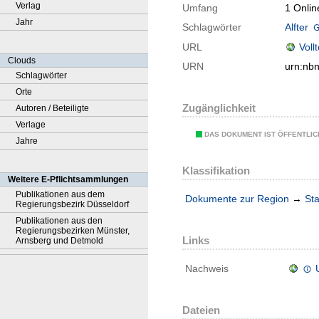
Verlag
Umfang
1 Onlin
Jahr
Schlagwörter
Alfter
URL
Voll
Clouds
URN
urn:nb
Schlagwörter
Orte
Zugänglichkeit
Autoren / Beteiligte
Verlage
DAS DOKUMENT IST ÖFFENTLI
Jahre
Klassifikation
Weitere E-Pflichtsammlungen
Publikationen aus dem
Dokumente zur Region
→
Sta
Regierungsbezirk Düsseldorf
Publikationen aus den
Regierungsbezirken Münster,
Links
Arnsberg und Detmold
Nachweis
Dateien