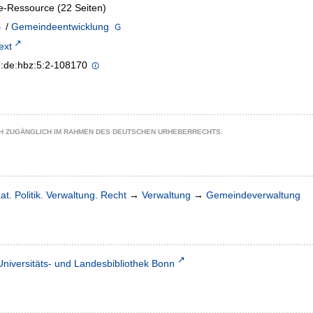
e-Ressource (22 Seiten)
/
Gemeindeentwicklung
text
n:de:hbz:5:2-108170
CH ZUGÄNGLICH IM RAHMEN DES DEUTSCHEN URHEBERRECHTS.
at. Politik. Verwaltung. Recht
→
Verwaltung
→
Gemeindeverwaltung
Universitäts- und Landesbibliothek Bonn