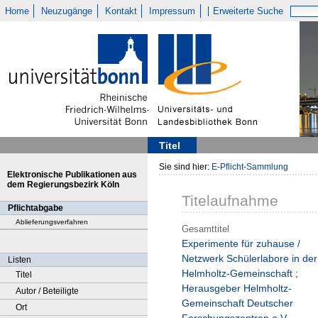
Home
Neuzugänge
Kontakt
Impressum
Erweiterte Suche
Titel
Sie sind hier:
E-Pflicht-Sammlung
Elektronische Publikationen aus
dem Regierungsbezirk Köln
Titelaufnahme
Pflichtabgabe
Ablieferungsverfahren
Gesamttitel
Experimente für zuhause /
Netzwerk Schülerlabore in der
Listen
Helmholtz-Gemeinschaft ;
Titel
Herausgeber Helmholtz-
Autor / Beteiligte
Gemeinschaft Deutscher
Ort