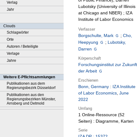
of Public Finance), Darren
Verlag
Lubotsky (University of Illinois
Jahr
at Chicago and NBER) ; IZA
Institute of Labor Economics
Clouds
Verfasser
Schlagwörter
Borgschulte, Mark
;
Cho,
Orte
Heepyung
;
Lubotsky,
Autoren / Beteiligte
Darren
Verlage
Körperschaft
Jahre
Forschungsinstitut zur Zukunft
der Arbeit
Weitere E-Pflichtsammlungen
Erschienen
Publikationen aus dem
Bonn, Germany
:
IZA Institute
Regierungsbezirk Düsseldorf
of Labor Economics
,
June
Publikationen aus den
Regierungsbezirken Münster,
2022
Arnsberg und Detmold
Umfang
1 Online-Ressource (52
Seiten) : Diagramme, Karten
Serie
IZA DP ; 15372