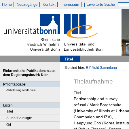
Home
Neuzugänge
Kontakt
Impressum
Erweiterte Suche
Titel
Sie sind hier:
E-Pflicht-Sammlung
Elektronische Publikationen aus
dem Regierungsbezirk Köln
Titelaufnahme
Pflichtabgabe
Ablieferungsverfahren
Titel
Partisanship and survey
refusal / Mark Borgschulte
Listen
(University of Illinois at Urban
Titel
Champaign and IZA),
Autor / Beteiligte
Heepyung Cho (Korea Institut
Ort