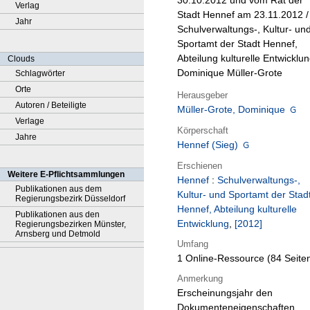
30.10.2012 und vom Rat der
Verlag
Stadt Hennef am 23.11.2012 /
Jahr
Schulverwaltungs-, Kultur- un
Sportamt der Stadt Hennef,
Abteilung kulturelle Entwicklun
Clouds
Dominique Müller-Grote
Schlagwörter
Orte
Herausgeber
Autoren / Beteiligte
Müller-Grote, Dominique
Verlage
Körperschaft
Jahre
Hennef (Sieg)
Erschienen
Weitere E-Pflichtsammlungen
Hennef
:
Schulverwaltungs-,
Publikationen aus dem
Kultur- und Sportamt der Stad
Regierungsbezirk Düsseldorf
Hennef, Abteilung kulturelle
Publikationen aus den
Entwicklung
,
[2012]
Regierungsbezirken Münster,
Arnsberg und Detmold
Umfang
1 Online-Ressource (84 Seite
Anmerkung
Erscheinungsjahr den
Dokumenteneigenschaften