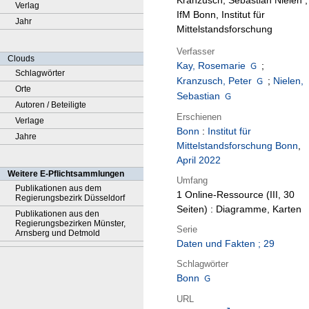
Kranzusch, Sebastian Nielen ;
Verlag
IfM Bonn, Institut für
Jahr
Mittelstandsforschung
Verfasser
Clouds
Kay, Rosemarie
;
Schlagwörter
Kranzusch, Peter
;
Nielen,
Orte
Sebastian
Autoren / Beteiligte
Erschienen
Verlage
Bonn
:
Institut für
Jahre
Mittelstandsforschung Bonn
,
April 2022
Weitere E-Pflichtsammlungen
Umfang
Publikationen aus dem
1 Online-Ressource (III, 30
Regierungsbezirk Düsseldorf
Seiten) : Diagramme, Karten
Publikationen aus den
Regierungsbezirken Münster,
Serie
Arnsberg und Detmold
Daten und Fakten ; 29
Schlagwörter
Bonn
URL