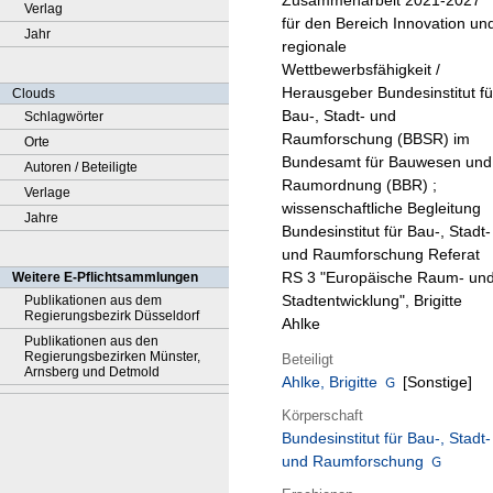
Zusammenarbeit 2021-2027
Verlag
für den Bereich Innovation un
Jahr
regionale
Wettbewerbsfähigkeit /
Herausgeber Bundesinstitut fü
Clouds
Bau-, Stadt- und
Schlagwörter
Raumforschung (BBSR) im
Orte
Bundesamt für Bauwesen und
Autoren / Beteiligte
Raumordnung (BBR) ;
Verlage
wissenschaftliche Begleitung
Jahre
Bundesinstitut für Bau-, Stadt-
und Raumforschung Referat
RS 3 "Europäische Raum- un
Weitere E-Pflichtsammlungen
Stadtentwicklung", Brigitte
Publikationen aus dem
Regierungsbezirk Düsseldorf
Ahlke
Publikationen aus den
Regierungsbezirken Münster,
Beteiligt
Arnsberg und Detmold
Ahlke, Brigitte
[Sonstige]
Körperschaft
Bundesinstitut für Bau-, Stadt-
und Raumforschung