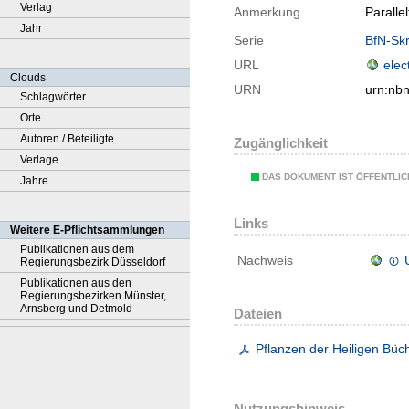
Verlag
Anmerkung
Paralle
Jahr
Serie
BfN-Skr
URL
elec
Clouds
URN
urn:nb
Schlagwörter
Orte
Autoren / Beteiligte
Zugänglichkeit
Verlage
DAS DOKUMENT IST ÖFFENTLI
Jahre
Links
Weitere E-Pflichtsammlungen
Publikationen aus dem
Nachweis
Regierungsbezirk Düsseldorf
Publikationen aus den
Regierungsbezirken Münster,
Arnsberg und Detmold
Dateien
Pflanzen der Heiligen Büc
Nutzungshinweis