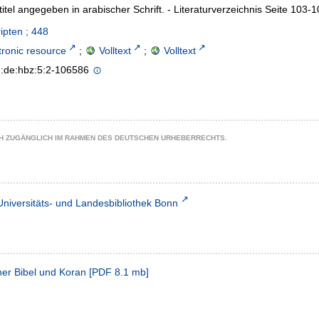
ltitel angegeben in arabischer Schrift. - Literaturverzeichnis Seite 103-
ipten ; 448
tronic resource
;
Volltext
;
Volltext
n:de:hbz:5:2-106586
CH ZUGÄNGLICH IM RAHMEN DES DEUTSCHEN URHEBERRECHTS.
Universitäts- und Landesbibliothek Bonn
her Bibel und Koran
[
PDF
8.1 mb
]