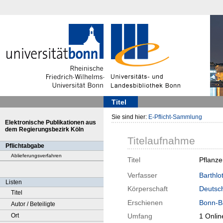
Titel
Sie sind hier:
E-Pflicht-Sammlung
Elektronische Publikationen aus
dem Regierungsbezirk Köln
Titelaufnahme
Pflichtabgabe
Ablieferungsverfahren
Titel
Pflanze
Verfasser
Barthlo
Listen
Körperschaft
Deutsch
Titel
Erschienen
Bonn-B
Autor / Beteiligte
Ort
Umfang
1 Onlin