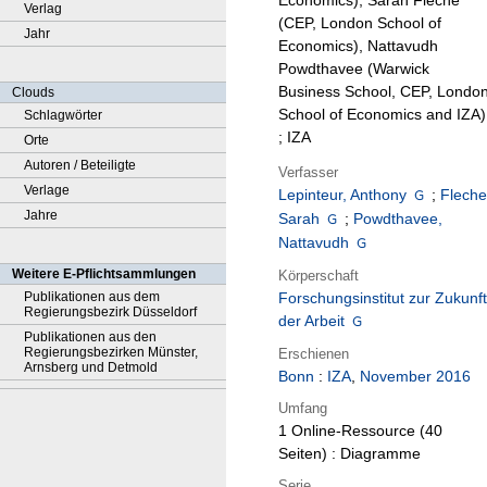
Economics), Sarah Fleche
Verlag
(CEP, London School of
Jahr
Economics), Nattavudh
Powdthavee (Warwick
Business School, CEP, Londo
Clouds
School of Economics and IZA)
Schlagwörter
; IZA
Orte
Autoren / Beteiligte
Verfasser
Verlage
Lepinteur, Anthony
;
Fleche
Jahre
Sarah
;
Powdthavee,
Nattavudh
Weitere E-Pflichtsammlungen
Körperschaft
Publikationen aus dem
Forschungsinstitut zur Zukunft
Regierungsbezirk Düsseldorf
der Arbeit
Publikationen aus den
Regierungsbezirken Münster,
Erschienen
Arnsberg und Detmold
Bonn
:
IZA
,
November 2016
Umfang
1 Online-Ressource (40
Seiten) : Diagramme
Serie