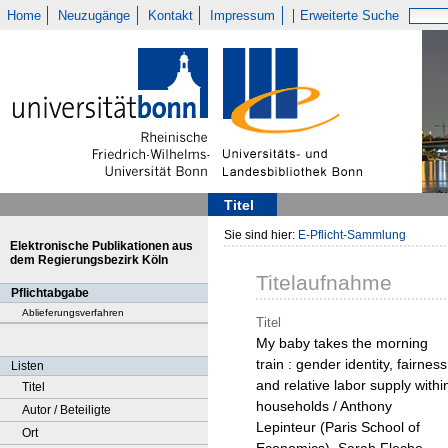
Home
Neuzugänge
Kontakt
Impressum
Erweiterte Suche
Titel
Sie sind hier:
E-Pflicht-Sammlung
Elektronische Publikationen aus
dem Regierungsbezirk Köln
Titelaufnahme
Pflichtabgabe
Ablieferungsverfahren
Titel
My baby takes the morning
train : gender identity, fairness
Listen
and relative labor supply withi
Titel
households / Anthony
Autor / Beteiligte
Lepinteur (Paris School of
Ort