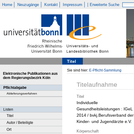
Home
Neuzugänge
Kontakt
Impressum
Erweiterte Suche
Titel
Sie sind hier:
E-Pflicht-Sammlung
Elektronische Publikationen aus
dem Regierungsbezirk Köln
Titelaufnahme
Pflichtabgabe
Ablieferungsverfahren
Titel
Individuelle
Gesundheitsleistungen : IGeL
Listen
2014 / bvkj.Berufsverband der
Titel
Kinder- und Jugendärzte e.V.
Autor / Beteiligte
Ort
Körperschaft