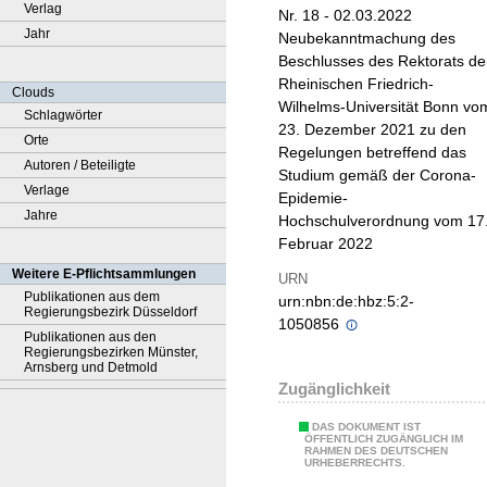
Verlag
Nr. 18 - 02.03.2022
Jahr
Neubekanntmachung des
Beschlusses des Rektorats de
Rheinischen Friedrich-
Clouds
Wilhelms-Universität Bonn vo
Schlagwörter
23. Dezember 2021 zu den
Orte
Regelungen betreffend das
Autoren / Beteiligte
Studium gemäß der Corona-
Verlage
Epidemie-
Jahre
Hochschulverordnung vom 17
Februar 2022
Weitere E-Pflichtsammlungen
URN
Publikationen aus dem
urn:nbn:de:hbz:5:2-
Regierungsbezirk Düsseldorf
1050856
Publikationen aus den
Regierungsbezirken Münster,
Arnsberg und Detmold
Zugänglichkeit
DAS DOKUMENT IST
ÖFFENTLICH ZUGÄNGLICH IM
RAHMEN DES DEUTSCHEN
URHEBERRECHTS.