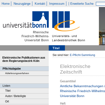
Home
Neuzugänge
Kontakt
Impressum
Erweiterte Suche
Titel
Sie sind hier:
E-Pflicht-Sammlung
Elektronische Publikationen aus
dem Regierungsbezirk Köln
Elektronische
Pflichtabgabe
Zeitschrift
Ablieferungsverfahren
Gesamttitel
Listen
Amtliche Bekanntmachungen 
Titel
Rheinische Friedrich-Wilhelms
Universität Bonn
Autor / Beteiligte
Ort
Heft