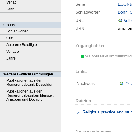
Verlag
Serie
ECONtri
Jahr
Schlagwörter
Bonn
URL
Voll
Clouds
URN
urn:nb
Schlagwörter
Orte
Autoren / Beteiligte
Zugänglichkeit
Verlage
DAS DOKUMENT IST ÖFFENTLI
Jahre
Links
Weitere E-Pflichtsammlungen
Publikationen aus dem
Nachweis
Regierungsbezirk Düsseldorf
Publikationen aus den
Regierungsbezirken Münster,
Arnsberg und Detmold
Dateien
Religious practice and st
Nutzungshinweis