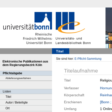
Titel
Sie sind hier:
E-Pflicht-Sammlung
Elektronische Publikationen aus
dem Regierungsbezirk Köln
Titelaufnahme
Pflichtabgabe
Ablieferungsverfahren
Titel
Religio
Verfasser
Hornung
Listen
Körperschaft
Reinhar
Titel
Erschienen
[Bonn ;
Autor / Beteiligte
Ort
Umfang
1 Onlin