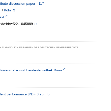
bute discussion paper ; 117
/
Köln
text
n:de:hbz:5:2-1045889
CH ZUGÄNGLICH IM RAHMEN DES DEUTSCHEN URHEBERRECHTS.
Universitäts- und Landesbibliothek Bonn
udent performance
[
PDF
0.78 mb
]