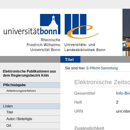
Titel
Sie sind hier:
E-Pflicht-Sammlung
Elektronische Publikationen aus
dem Regierungsbezirk Köln
Elektronische Zeitsc
Pflichtabgabe
Ablieferungsverfahren
Gesamttitel
Info-Br
Heft
2
Listen
URN
urn:nb
Titel
Autor / Beteiligte
Ort
Zugänglichkeit