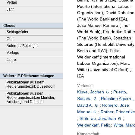
Berlin, RWI and IZA), Susana
Verlag
Puerto (International Labour
Jahr
Organization), David Robalino
(The World Bank and IZA),
Jose Manuel Romero (The
Clouds
World Bank), Friederike Rothe
Schlagwörter
(The World Bank), Jonathan
Orte
Stöterau (Humboldt University
Autoren / Beteiligte
Berlin and RWI), Felix
Verlage
Weidenkaff (International
Jahre
Labour Organization), Marc
Witte (University of Oxford) ;
IZA
Weitere E-Pflichtsammlungen
Publikationen aus dem
Verfasser
Regierungsbezirk Düsseldorf
Kluve, Jochen
;
Puerto,
Publikationen aus den
Regierungsbezirken Münster,
Susana
;
Robalino Aguirre,
Arnsberg und Detmold
David A.
;
Romero, Jose
Manuel
;
Rother, Friederik
;
Stöterau, Jonathan
;
Weidenkaff, Felix
;
Witte, Mar
Körperschaft