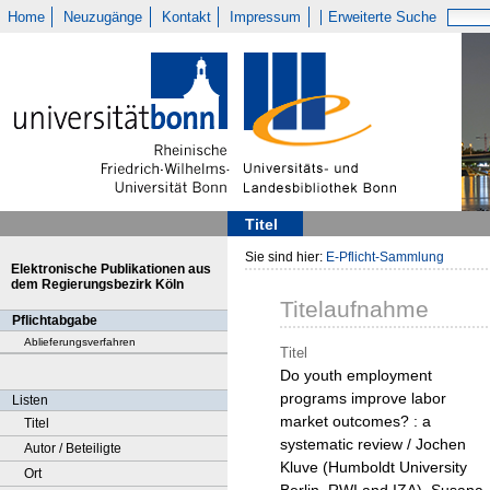
Home
Neuzugänge
Kontakt
Impressum
Erweiterte Suche
Titel
Sie sind hier:
E-Pflicht-Sammlung
Elektronische Publikationen aus
dem Regierungsbezirk Köln
Titelaufnahme
Pflichtabgabe
Ablieferungsverfahren
Titel
Do youth employment
programs improve labor
Listen
market outcomes? : a
Titel
systematic review / Jochen
Autor / Beteiligte
Kluve (Humboldt University
Ort