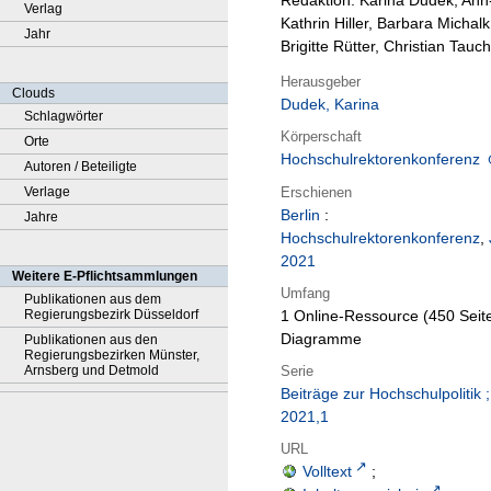
Redaktion: Karina Dudek, Ann
Verlag
Kathrin Hiller, Barbara Michalk
Jahr
Brigitte Rütter, Christian Tauch
Herausgeber
Clouds
Dudek, Karina
Schlagwörter
Körperschaft
Orte
Hochschulrektorenkonferenz
Autoren / Beteiligte
Erschienen
Verlage
Berlin
:
Jahre
Hochschulrektorenkonferenz
,
2021
Weitere E-Pflichtsammlungen
Umfang
Publikationen aus dem
Regierungsbezirk Düsseldorf
1 Online-Ressource (450 Seite
Diagramme
Publikationen aus den
Regierungsbezirken Münster,
Serie
Arnsberg und Detmold
Beiträge zur Hochschulpolitik ;
2021,1
URL
Volltext
;