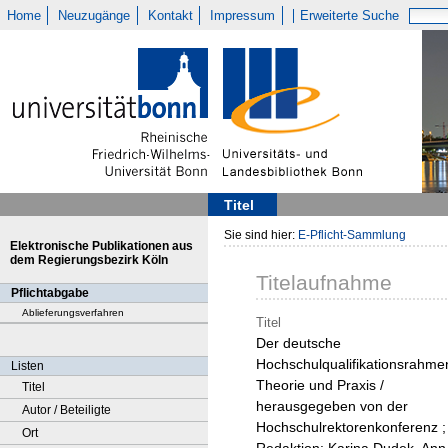
Home
Neuzugänge
Kontakt
Impressum
Erweiterte Suche
Titel
Sie sind hier:
E-Pflicht-Sammlung
Elektronische Publikationen aus
dem Regierungsbezirk Köln
Titelaufnahme
Pflichtabgabe
Ablieferungsverfahren
Titel
Der deutsche
Hochschulqualifikationsrahmen
Listen
Theorie und Praxis /
Titel
herausgegeben von der
Autor / Beteiligte
Hochschulrektorenkonferenz ;
Ort