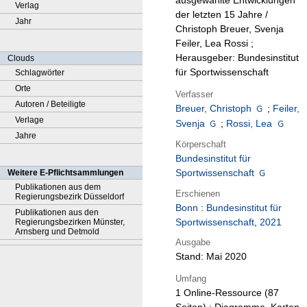
ausgewählte Entwicklungen
Verlag
der letzten 15 Jahre /
Jahr
Christoph Breuer, Svenja
Feiler, Lea Rossi ;
Herausgeber: Bundesinstitut
Clouds
für Sportwissenschaft
Schlagwörter
Orte
Verfasser
Autoren / Beteiligte
Breuer, Christoph
;
Feiler,
Verlage
Svenja
;
Rossi, Lea
Jahre
Körperschaft
Bundesinstitut für
Sportwissenschaft
Weitere E-Pflichtsammlungen
Publikationen aus dem
Erschienen
Regierungsbezirk Düsseldorf
Bonn
:
Bundesinstitut für
Publikationen aus den
Sportwissenschaft
,
2021
Regierungsbezirken Münster,
Arnsberg und Detmold
Ausgabe
Stand: Mai 2020
Umfang
1 Online-Ressource (87