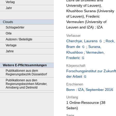
Libre de Bruxelles and
Verlag
University of Leuven),
Jahr
Khushboo Surana (University
of Leuven), Frederic
Vermeulen (University of
Clouds
Leuven and IZA) ; IZA
Schlagwörter
Orte
Verfasser
Autoren / Beteiligte
Cherchye, Laurens
;
Rock,
Verlage
Bram de
;
Surana,
Jahre
Khushboo
;
Vermeulen,
Frederic
Weitere E-Pflichtsammlungen
Körperschaft
Publikationen aus dem
Forschungsinstitut zur Zukunft
Regierungsbezirk Düsseldorf
der Arbeit
Publikationen aus den
Regierungsbezirken Münster,
Erschienen
Arnsberg und Detmold
Bonn
:
IZA
,
September 2016
Umfang
1 Online-Ressource (38
Seiten)
Serie