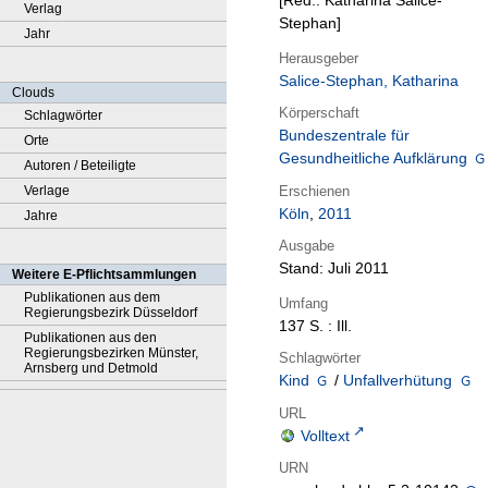
[Red.: Katharina Salice-
Verlag
Stephan]
Jahr
Herausgeber
Salice-Stephan, Katharina
Clouds
Körperschaft
Schlagwörter
Bundeszentrale für
Orte
Gesundheitliche Aufklärung
Autoren / Beteiligte
Erschienen
Verlage
Köln
,
2011
Jahre
Ausgabe
Stand: Juli 2011
Weitere E-Pflichtsammlungen
Publikationen aus dem
Umfang
Regierungsbezirk Düsseldorf
137 S. : Ill.
Publikationen aus den
Regierungsbezirken Münster,
Schlagwörter
Arnsberg und Detmold
Kind
/
Unfallverhütung
URL
Volltext
URN