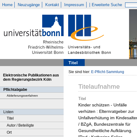
Home
Neuzugänge
Kontakt
Impressum
Erweiterte Suche
Titel
Sie sind hier:
E-Pflicht-Sammlung
Elektronische Publikationen aus
dem Regierungsbezirk Köln
Titelaufnahme
Pflichtabgabe
Ablieferungsverfahren
Titel
Kinder schützen - Unfälle
verhüten : Elternratgeber zur
Listen
Unfallverhütung im Kindesalte
Titel
/ BZgA, Bundeszentrale für
Autor / Beteiligte
Gesundheitliche Aufklärung.
Ort