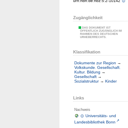
urn:nbn:de:hbz:5:2-10142
Zugänglichkeit
DAS DOKUMENT IST
ÖFFENTLICH ZUGÄNGLICH IM
RAHMEN DES DEUTSCHEN
URHEBERRECHTS.
Klassifikation
Dokumente zur Region
→
Volkskunde. Gesellschaft.
Kultur. Bildung
→
Gesellschaft
→
Sozialstruktur
→
Kinder
Links
Nachweis
Universitäts- und
Landesbibliothek Bonn