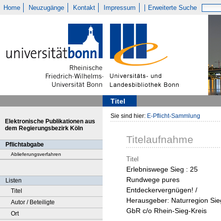
Home
Neuzugänge
Kontakt
Impressum
Erweiterte Suche
Titel
Sie sind hier:
E-Pflicht-Sammlung
Elektronische Publikationen aus
dem Regierungsbezirk Köln
Titelaufnahme
Pflichtabgabe
Ablieferungsverfahren
Titel
Erlebniswege Sieg : 25
Rundwege pures
Listen
Entdeckervergnügen! /
Titel
Herausgeber: Naturregion Sie
Autor / Beteiligte
GbR c/o Rhein-Sieg-Kreis
Ort