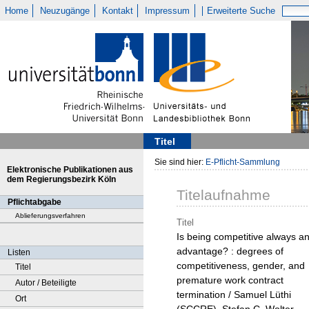
Home
Neuzugänge
Kontakt
Impressum
Erweiterte Suche
Titel
Sie sind hier:
E-Pflicht-Sammlung
Elektronische Publikationen aus
dem Regierungsbezirk Köln
Titelaufnahme
Pflichtabgabe
Ablieferungsverfahren
Titel
Is being competitive always a
advantage? : degrees of
Listen
competitiveness, gender, and
Titel
premature work contract
Autor / Beteiligte
termination / Samuel Lüthi
Ort