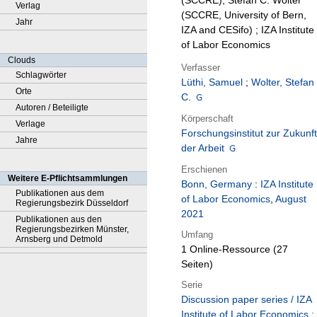
(SCCRE), Stefan C. Wolter
Verlag
(SCCRE, University of Bern,
Jahr
IZA and CESifo) ; IZA Institute
of Labor Economics
Clouds
Verfasser
Schlagwörter
Lüthi, Samuel
;
Wolter, Stefan
Orte
C.
Autoren / Beteiligte
Körperschaft
Verlage
Forschungsinstitut zur Zukunft
Jahre
der Arbeit
Erschienen
Weitere E-Pflichtsammlungen
Bonn, Germany
:
IZA Institute
Publikationen aus dem
of Labor Economics
,
August
Regierungsbezirk Düsseldorf
2021
Publikationen aus den
Regierungsbezirken Münster,
Umfang
Arnsberg und Detmold
1 Online-Ressource (27
Seiten)
Serie
Discussion paper series / IZA
Institute of Labor Economics ;