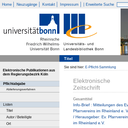
Home
Neuzugänge
Kontakt
Impressum
Erweiterte Suche
Titel
Sie sind hier:
E-Pflicht-Sammlung
Elektronische Publikationen aus
dem Regierungsbezirk Köln
Elektronische
Pflichtabgabe
Zeitschrift
Ablieferungsverfahren
Gesamttitel
Listen
Info-Brief : Mitteilungen des Ev
Titel
Pfarrvereins im Rheinland e. V
/ Herausgeber: Ev. Pfarrverein
Autor / Beteiligte
im Rheinland e.V.
Ort