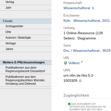
Verlag
Körperschaft
Jahr
Wissenschaftsrat
Erschienen
Köln
:
Wissenschaftsrat
,
2021
Clouds
Schlagwörter
Umfang
Orte
1 Online-Ressource (128
Autoren / Beteiligte
Seiten) : Diagramme
Verlage
Serie
Jahre
Drs. / Wissenschaftsrat ; 9029
URL
Weitere E-Pflichtsammlungen
Volltext
Publikationen aus dem
URN
Regierungsbezirk Düsseldorf
urn:nbn:de:hbz:5:2-
Publikationen aus den
Regierungsbezirken Münster,
1003309
Arnsberg und Detmold
Zugänglichkeit
DAS DOKUMENT IST
ÖFFENTLICH ZUGÄNGLICH IM
RAHMEN DES DEUTSCHEN