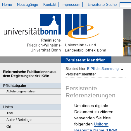
Home
Neuzugänge
Kontakt
Impressum
Erweiterte Suche
Persistent Identifier
Sie sind hier:
E-Pflicht-Sammlung
→
Elektronische Publikationen aus
Persistent Identifier
dem Regierungsbezirk Köln
Pflichtabgabe
Persistente
Ablieferungsverfahren
Referenzierungen
Um dieses digitale
Listen
Dokument zu zitieren,
Titel
verwenden Sie bitte
Autor / Beteiligte
folgenden
Uniform
Ort
Resource Name (URN)