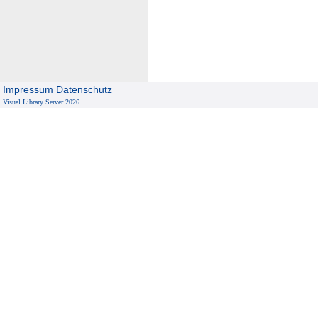
h
a
n
g
e
Impressum
Datenschutz
Visual Library Server 2026