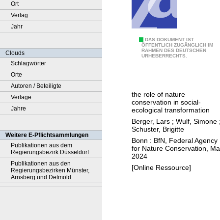
Ort
Verlag
Jahr
N
DAS DOKUMENT IST
ÖFFENTLICH ZUGÄNGLICH IM
RAHMEN DES DEUTSCHEN
a
Clouds
URHEBERRECHTS.
t
Schlagwörter
u
Orte
r
Autoren / Beteiligte
the role of nature
e
Verlage
conservation in social-
c
Jahre
ecological transformation
o
Berger, Lars
;
Wulf, Simone
Schuster, Brigitte
n
Weitere E-Pflichtsammlungen
Bonn : BfN, Federal Agency
s
Publikationen aus dem
for Nature Conservation, M
Regierungsbezirk Düsseldorf
e
2024
Publikationen aus den
r
[Online Ressource]
Regierungsbezirken Münster,
v
Arnsberg und Detmold
a
t
i