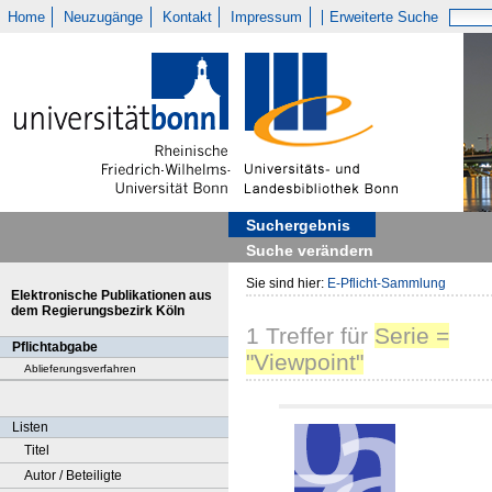
Home
Neuzugänge
Kontakt
Impressum
Erweiterte Suche
Suchergebnis
Suche verändern
Sie sind hier:
E-Pflicht-Sammlung
Elektronische Publikationen aus
dem Regierungsbezirk Köln
1
Treffer
für
Serie =
Pflichtabgabe
"Viewpoint"
Ablieferungsverfahren
Listen
Titel
Autor / Beteiligte