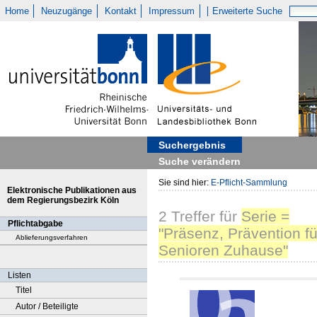
Home
Neuzugänge
Kontakt
Impressum
Erweiterte Suche
Suchergebnis
Suche verändern
Sie sind hier:
E-Pflicht-Sammlung
Elektronische Publikationen aus
dem Regierungsbezirk Köln
2
Treffer
für
Serie =
Pflichtabgabe
"Präsenz, Prävention fü
Ablieferungsverfahren
Senioren Zuhause"
Listen
Titel
Autor / Beteiligte