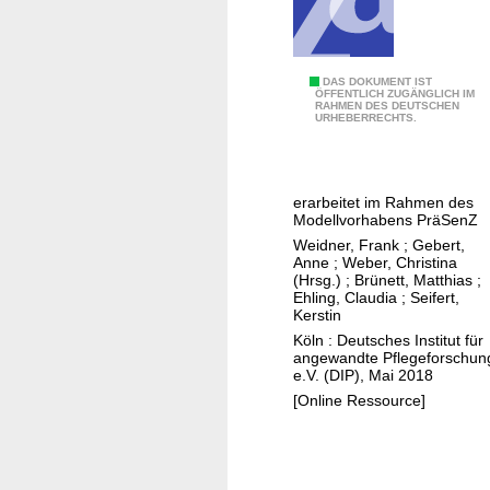
t
d
e
s
H
DAS DOKUMENT IST
ÖFFENTLICH ZUGÄNGLICH IM
M
RAHMEN DES DEUTSCHEN
a
URHEBERRECHTS.
o
n
d
d
e
r
erarbeitet im Rahmen des
l
e
Modellvorhabens PräSenZ
l
i
Weidner, Frank
;
Gebert,
v
c
Anne
;
Weber, Christina
(Hrsg.)
;
Brünett, Matthias
;
o
h
Ehling, Claudia
;
Seifert,
r
u
Kerstin
h
n
Köln : Deutsches Institut für
a
angewandte Pflegeforschun
g
e.V. (DIP), Mai 2018
b
f
[Online Ressource]
e
ü
n
r
s
K
"
o