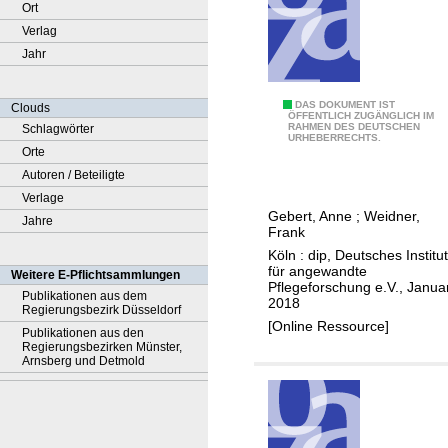
Ort
Verlag
Jahr
A
DAS DOKUMENT IST
Clouds
ÖFFENTLICH ZUGÄNGLICH IM
RAHMEN DES DEUTSCHEN
Schlagwörter
b
URHEBERRECHTS.
Orte
s
Autoren / Beteiligte
c
Verlage
h
Gebert, Anne
;
Weidner,
Jahre
l
Frank
u
Köln : dip, Deutsches Institut
s
für angewandte
Weitere E-Pflichtsammlungen
Pflegeforschung e.V., Janua
s
Publikationen aus dem
2018
Regierungsbezirk Düsseldorf
b
[Online Ressource]
Publikationen aus den
e
Regierungsbezirken Münster,
r
Arnsberg und Detmold
i
c
h