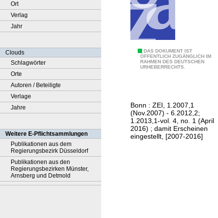
Ort
Verlag
Jahr
Z
DAS DOKUMENT IST
Clouds
ÖFFENTLICH ZUGÄNGLICH IM
RAHMEN DES DEUTSCHEN
Schlagwörter
E
URHEBERRECHTS.
Orte
I
Autoren / Beteiligte
R
Verlage
e
Bonn : ZEI, 1.2007,1
Jahre
g
(Nov.2007) - 6.2012,2;
i
1.2013,1-vol. 4, no. 1 (April
2016) ; damit Erscheinen
o
Weitere E-Pflichtsammlungen
eingestellt, [2007-2016]
n
Publikationen aus dem
Regierungsbezirk Düsseldorf
a
Publikationen aus den
l
Regierungsbezirken Münster,
i
Arnsberg und Detmold
n
t
e