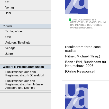
Ort
Verlag
Jahr
T
DAS DOKUMENT IST
ÖFFENTLICH ZUGÄNGLICH IM
RAHMEN DES DEUTSCHEN
h
Clouds
URHEBERRECHTS.
e
Schlagwörter
e
Orte
c
Autoren / Beteiligte
results from three case
o
Verlage
studies
s
Jahre
Flitner, Michael (Hrsg.)
y
Bonn : BfN, Bundesamt für
s
Naturschutz, 2006
Weitere E-Pflichtsammlungen
t
[Online Ressource]
Publikationen aus dem
Regierungsbezirk Düsseldorf
e
Publikationen aus den
m
Regierungsbezirken Münster,
a
Arnsberg und Detmold
p
p
r