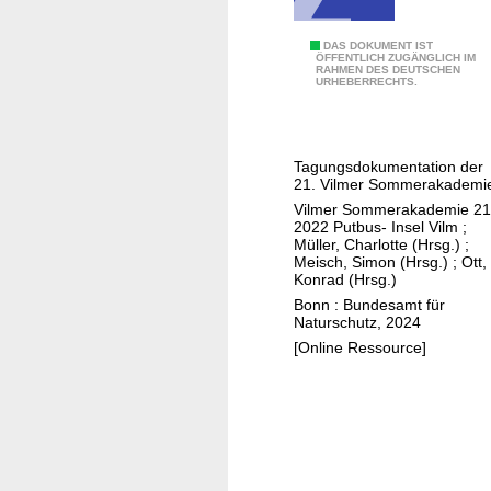
o
a
W
DAS DOKUMENT IST
c
ÖFFENTLICH ZUGÄNGLICH IM
RAHMEN DES DEUTSCHEN
ä
h
URHEBERRECHTS.
l
i
d
n
e
f
Tagungsdokumentation der
r
o
21. Vilmer Sommerakademi
i
r
Vilmer Sommerakademie 21
m
2022 Putbus- Insel Vilm
;
e
Müller, Charlotte (Hrsg.)
;
S
s
Meisch, Simon (Hrsg.)
;
Ott,
t
Konrad (Hrsg.)
t
r
Bonn : Bundesamt für
b
Naturschutz, 2024
e
i
[Online Ressource]
s
o
s
s
:
p
N
h
a
e
t
r