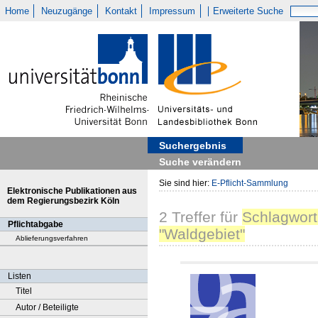
Home
Neuzugänge
Kontakt
Impressum
Erweiterte Suche
Suchergebnis
Suche verändern
Sie sind hier:
E-Pflicht-Sammlung
Elektronische Publikationen aus
dem Regierungsbezirk Köln
2
Treffer
für
Schlagwort
Pflichtabgabe
"Waldgebiet"
Ablieferungsverfahren
Listen
Titel
Autor / Beteiligte