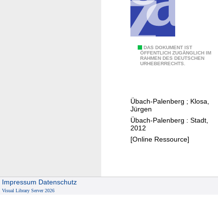
r
2
P
0
f
1
a
3
r
W
DAS DOKUMENT IST
ÖFFENTLICH ZUGÄNGLICH IM
r
RAHMEN DES DEUTSCHEN
a
URHEBERRECHTS.
g
h
e
l
m
e
e
Übach-Palenberg
;
Klosa,
r
Jürgen
i
g
Übach-Palenberg : Stadt,
n
e
2012
d
b
[Online Ressource]
e
n
r
i
a
s
t
Impressum
Datenschutz
s
s
Visual Library Server 2026
e
w
a
a