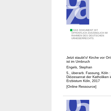
f
a
r
r
g
e
A
DAS DOKUMENT IST
ÖFFENTLICH ZUGÄNGLICH IM
m
RAHMEN DES DEUTSCHEN
r
URHEBERRECHTS.
e
b
i
e
n
i
Jetzt staubt's! Kirche vor Ort
d
t
ist im Umbruch
e
s
Engels, Stephan
r
h
5., überarb. Fassung, Köln :
a
i
Diözesanrat der Katholiken 
t
Erzbistum Köln, 2017
l
s
[Online Ressource]
f
w
e
a
z
h
u
l