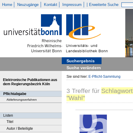
Home
Neuzugänge
Kontakt
Impressum
Erweiterte Suche
Suchergebnis
Suche verändern
Sie sind hier:
E-Pflicht-Sammlung
Elektronische Publikationen aus
dem Regierungsbezirk Köln
3
Treffer
für
Schlagwort
Pflichtabgabe
"Wahl"
Ablieferungsverfahren
Listen
Titel
Autor / Beteiligte