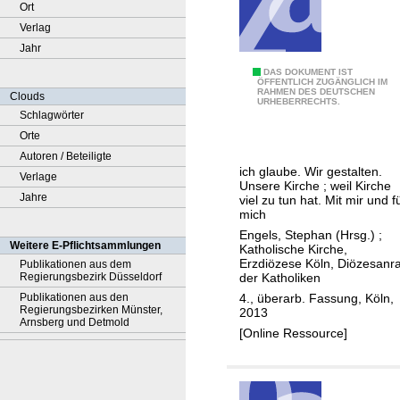
Ort
Verlag
Jahr
A
DAS DOKUMENT IST
ÖFFENTLICH ZUGÄNGLICH IM
RAHMEN DES DEUTSCHEN
r
Clouds
URHEBERRECHTS.
b
Schlagwörter
e
Orte
i
Autoren / Beteiligte
ich glaube. Wir gestalten.
t
Verlage
Unsere Kirche ; weil Kirche
s
Jahre
viel zu tun hat. Mit mir und f
mich
h
Engels, Stephan (Hrsg.)
;
i
Weitere E-Pflichtsammlungen
Katholische Kirche,
l
Erzdiözese Köln, Diözesanra
Publikationen aus dem
der Katholiken
Regierungsbezirk Düsseldorf
f
4., überarb. Fassung, Köln,
Publikationen aus den
e
Regierungsbezirken Münster,
2013
z
Arnsberg und Detmold
[Online Ressource]
u
r
P