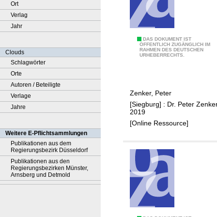
Ort
Verlag
Jahr
K
DAS DOKUMENT IST
ÖFFENTLICH ZUGÄNGLICH IM
RAHMEN DES DEUTSCHEN
u
Clouds
URHEBERRECHTS.
n
Schlagwörter
s
Orte
t
Autoren / Beteiligte
Zenker, Peter
r
Verlage
[Siegburg] : Dr. Peter Zenker
a
Jahre
2019
u
[Online Ressource]
m
Weitere E-Pflichtsammlungen
T
Publikationen aus dem
Regierungsbezirk Düsseldorf
a
Publikationen aus den
g
Regierungsbezirken Münster,
e
Arnsberg und Detmold
b
a
u