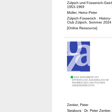
Zülpich und Füssenich-Geic
a
1953-1969
u
Müller, Heinz-Peter
Zülpich-Füssenich : History-
Club Zülpich, Sommer 2024
[Online Ressource]
W
DAS DOKUMENT IST
ÖFFENTLICH ZUGÄNGLICH IM
RAHMEN DES DEUTSCHEN
i
URHEBERRECHTS.
e
P
r
Zenker, Peter
i
Siegburg : Dr. Peter Zenker,