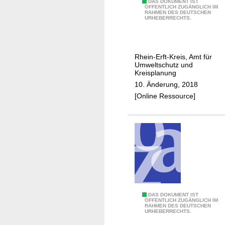
G
1
DAS DOKUMENT IST
ÖFFENTLICH ZUGÄNGLICH IM
a
RAHMEN DES DEUTSCHEN
:
URHEBERRECHTS.
r
T
z
a
w
g
Rhein-Erft-Kreis, Amt für
e
e
Umweltschutz und
i
b
Kreisplanung
l
a
10. Änderung, 2018
e
u
[Online Ressource]
r
r
e
k
u
l
t
i
v
S
DAS DOKUMENT IST
i
ÖFFENTLICH ZUGÄNGLICH IM
RAHMEN DES DEUTSCHEN
t
e
URHEBERRECHTS.
r
r