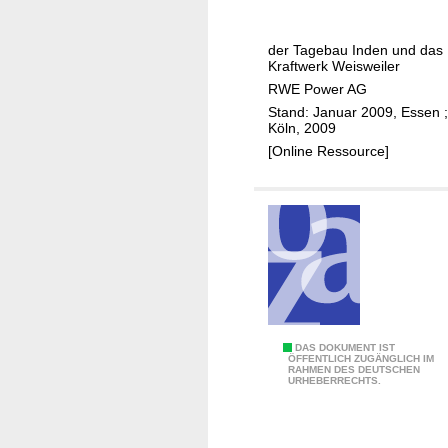
o
u
m
n
der Tagebau Inden und das
a
g
Kraftwerk Weisweiler
u
N
RWE Power AG
s
o
Stand: Januar 2009, Essen ;
d
Köln, 2009
r
e
[Online Ressource]
d
m
W
e
s
t
e
n
T
DAS DOKUMENT IST
ÖFFENTLICH ZUGÄNGLICH IM
RAHMEN DES DEUTSCHEN
a
URHEBERRECHTS.
g
e
b