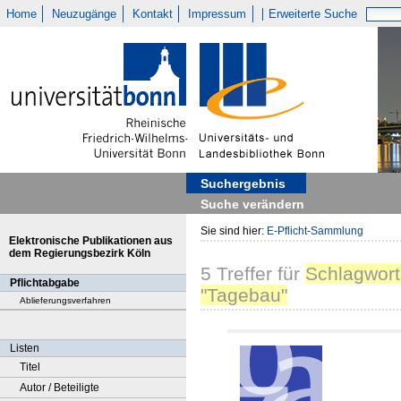
Home
Neuzugänge
Kontakt
Impressum
Erweiterte Suche
Suchergebnis
Suche verändern
Sie sind hier:
E-Pflicht-Sammlung
Elektronische Publikationen aus
dem Regierungsbezirk Köln
5
Treffer
für
Schlagwort
Pflichtabgabe
"Tagebau"
Ablieferungsverfahren
Listen
Titel
Autor / Beteiligte