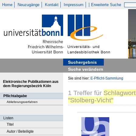
Home
Neuzugänge
Kontakt
Impressum
Erweiterte Suche
Suchergebnis
Suche verändern
Sie sind hier:
E-Pflicht-Sammlung
Elektronische Publikationen aus
dem Regierungsbezirk Köln
1
Treffer
für
Schlagwort
Pflichtabgabe
"Stolberg-Vicht"
Ablieferungsverfahren
Listen
Titel
Autor / Beteiligte