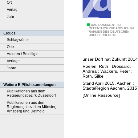
Ort
Verlag
Jahr
B
DAS DOKUMENT IST
ÖFFENTLICH ZUGÄNGLICH IM
RAHMEN DES DEUTSCHEN
e
Clouds
URHEBERRECHTS.
r
Schlagwörter
e
Orte
i
Autoren / Beteiligte
unser Dorf hat Zukunft 2014
s
Verlage
Roelen, Ruth
;
Drossard,
u
Jahre
Andrea
;
Wackers, Peter
;
n
Roth, Silke
g
Stand April 2015, Aachen :
Weitere E-Pflichtsammlungen
StädteRegion Aachen, 2015
s
Publikationen aus dem
[Online Ressource]
Regierungsbezirk Düsseldorf
d
Publikationen aus den
o
Regierungsbezirken Münster,
k
Arnsberg und Detmold
u
m
e