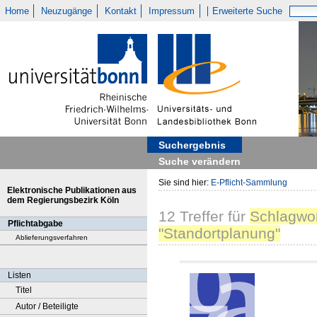
Home
Neuzugänge
Kontakt
Impressum
Erweiterte Suche
Suchergebnis
Suche verändern
Sie sind hier:
E-Pflicht-Sammlung
Elektronische Publikationen aus
dem Regierungsbezirk Köln
12
Treffer
für
Schlagwor
Pflichtabgabe
"Standortplanung"
Ablieferungsverfahren
Listen
Titel
Autor / Beteiligte