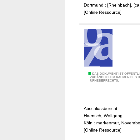
t
Dortmund ; [Rheinbach], [ca
w
[Online Ressource]
i
c
k
l
u
n
g
s
S
DAS DOKUMENT IST ÖFFENTL
-
ZUGÄNGLICH IM RAHMEN DES 
URHEBERRECHTS.
t
u
a
n
d
d
t
S
Abschlussbericht
m
t
Haensch, Wolfgang
a
a
Köln : markenmut, Novembe
r
d
[Online Ressource]
k
t