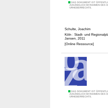
d
E
DAS DOKUMENT IST ÖFFENTL
ZUGÄNGLICH IM RAHMEN DES 
N
URHEBERRECHTS.
i
a
n
h
z
v
e
e
Schulte, Joachim
l
r
Köln : Stadt- und Regionalp
h
Jansen, 2011
s
a
[Online Ressource]
o
n
r
d
g
e
u
l
n
s
g
-
s
u
k
n
o
d
E
DAS DOKUMENT IST ÖFFENTL
ZUGÄNGLICH IM RAHMEN DES 
n
Z
URHEBERRECHTS.
i
z
e
n
e