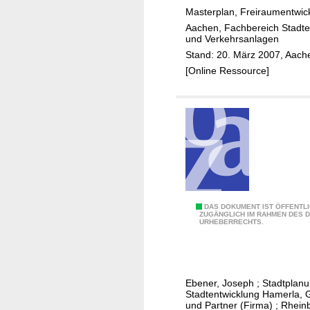
-
t
Masterplan, Freiraumentwic
C
e
Aachen, Fachbereich Stadte
a
und Verkehrsanlagen
r
m
Stand: 20. März 2007, Aach
s
p
[Online Ressource]
u
u
c
s
h
I
u
n
n
n
g
e
S
n
c
s
h
t
S
DAS DOKUMENT IST ÖFFENTL
u
ZUGÄNGLICH IM RAHMEN DES 
a
URHEBERRECHTS.
t
l
d
a
e
t
d
t
Ebener, Joseph
;
Stadtplan
e
Stadtentwicklung Hamerla, 
n
und Partner (Firma)
;
Rhein