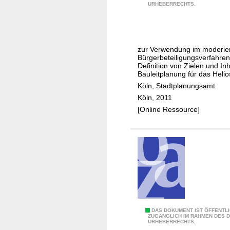
e
G
URHEBERRECHTS.
e
K
p
e
l
ö
t
w
i
n
e
o
i
zur Verwendung im moderie
r
s
g
Bürgerbeteiligungsverfahren
b
g
Definition von Zielen und In
s
Bauleitplanung für das Heli
e
e
w
Köln, Stadtplanungsamt
s
l
i
Köln, 2011
t
ä
n
[Online Ressource]
a
n
t
n
d
e
d
e
r
o
i
r
n
t
K
e
ö
i
l
n
n
M
DAS DOKUMENT IST ÖFFENTL
ZUGÄNGLICH IM RAHMEN DES 
B
-
URHEBERRECHTS.
e