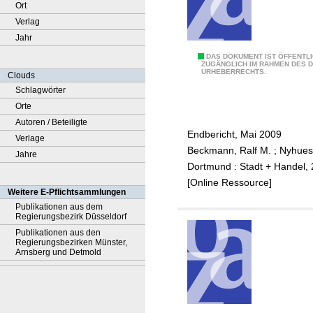
Ort
Verlag
Jahr
E
DAS DOKUMENT IST ÖFFENTL
ZUGÄNGLICH IM RAHMEN DES 
URHEBERRECHTS.
i
Clouds
n
Schlagwörter
z
Orte
e
Autoren / Beteiligte
Endbericht, Mai 2009
l
Verlage
Beckmann, Ralf M.
;
Nyhues
h
Jahre
Dortmund : Stadt + Handel,
a
[Online Ressource]
n
Weitere E-Pflichtsammlungen
d
Publikationen aus dem
Regierungsbezirk Düsseldorf
e
Publikationen aus den
l
Regierungsbezirken Münster,
s
Arnsberg und Detmold
-
u
n