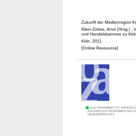
e
E
r
r
h
g
g
r
i
i
e
Zukunft der Medienregion K
n
s
n
Klein-Zirbes, Arnd (Hrsg.)
;
I
g
und Handelskammer zu Köl
c
f
m
Köln, 2011
h
e
e
[Online Ressource]
G
l
d
l
d
i
a
-
a
d
S
b
t
a
a
c
n
h
d
o
R
DAS DOKUMENT IST ÖFFENTL
ZUGÄNGLICH IM RAHMEN DES 
r
URHEBERRECHTS.
W
t
T
u
H
n