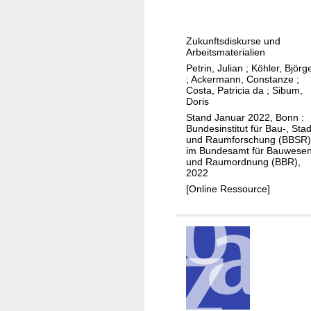
e
S
t
Zukunftsdiskurse und
a
Arbeitsmaterialien
d
Petrin, Julian
;
Köhler, Björg
t
;
Ackermann, Constanze
;
Costa, Patricia da
;
Sibum,
v
Doris
o
Stand Januar 2022, Bonn :
n
Bundesinstitut für Bau-, Stad
und Raumforschung (BBSR)
ü
im Bundesamt für Bauwese
b
und Raumordnung (BBR),
2022
e
[Online Ressource]
r
m
o
r
g
e
n