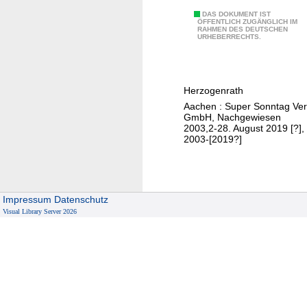
T
DAS DOKUMENT IST
ÖFFENTLICH ZUGÄNGLICH IM
RAHMEN DES DEUTSCHEN
r
URHEBERRECHTS.
e
f
f
Herzogenrath
p
Aachen : Super Sonntag Ver
u
GmbH, Nachgewiesen
n
2003,2-28. August 2019 [?],
2003-[2019?]
k
t
H
e
Impressum
Datenschutz
r
Visual Library Server 2026
z
o
g
e
n
r