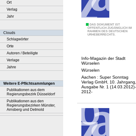
Ort
Verlag
Jahr
O
DAS DOKUMENT IST
ÖFFENTLICH ZUGÄNGLICH IM
RAHMEN DES DEUTSCHEN
s
Clouds
URHEBERRECHTS.
W
Schlagwörter
ö
Orte
s
Autoren / Beteiligte
Info-Magazin der Stadt
c
Verlage
Würselen
h
Jahre
Würselen
e
Aachen : Super Sonntag
l
Verlag GmbH, 10. Jahrgang
Weitere E-Pflichtsammlungen
Ausgabe Nr. 1 (14.03.2012)-
e
Publikationen aus dem
2012-
Regierungsbezirk Düsseldorf
Publikationen aus den
Regierungsbezirken Münster,
Arnsberg und Detmold