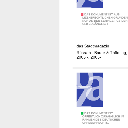
R
DAS DOKUMENT IST AUS
LIZENZRECHTLICHEN GRÜNDEN
NUR AN DEN SERVICE-PCS DER
ö
ULB ZUGÄNGLICH.
s
r
a
das Stadtmagazin
t
Rösrath : Bauer & Thöming,
h
2005 -, 2005-
e
r
l
e
b
e
n
D
DAS DOKUMENT IST
ÖFFENTLICH ZUGÄNGLICH IM
RAHMEN DES DEUTSCHEN
i
URHEBERRECHTS.