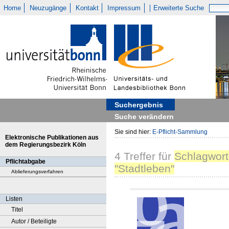
Home
Neuzugänge
Kontakt
Impressum
Erweiterte Suche
Suchergebnis
Suche verändern
Sie sind hier:
E-Pflicht-Sammlung
Elektronische Publikationen aus
dem Regierungsbezirk Köln
4
Treffer
für
Schlagwort
Pflichtabgabe
"Stadtleben"
Ablieferungsverfahren
Listen
Titel
Autor / Beteiligte