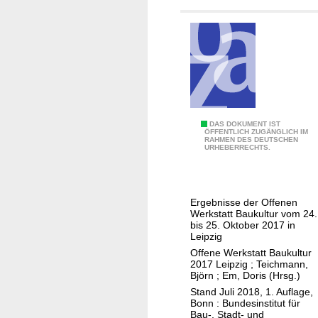
e
i
c
h
s
h
o
f
B
DAS DOKUMENT IST
ÖFFENTLICH ZUGÄNGLICH IM
RAHMEN DES DEUTSCHEN
a
URHEBERRECHTS.
u
k
u
Ergebnisse der Offenen
l
Werkstatt Baukultur vom 24.
t
bis 25. Oktober 2017 in
Leipzig
u
Offene Werkstatt Baukultur
r
2017 Leipzig
;
Teichmann,
i
Björn
;
Em, Doris (Hrsg.)
n
Stand Juli 2018, 1. Auflage,
Bonn : Bundesinstitut für
i
Bau-, Stadt- und