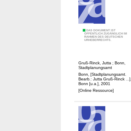
i
i
t
n
t
d
e
e
.
n
I
DAS DOKUMENT IST
ÖFFENTLICH ZUGÄNGLICH IM
S
RAHMEN DES DEUTSCHEN
n
URHEBERRECHTS.
t
t
ä
e
d
g
t
Gruß-Rinck, Jutta
;
Bonn,
r
Stadtplanungsamt
e
i
Bonn, [Stadtplanungsamt.
n
e
Bearb.: Jutta Gruß-Rinck ...]
Bonn [u.a.], 2001
r
[Online Ressource]
t
e
s
H
a
n