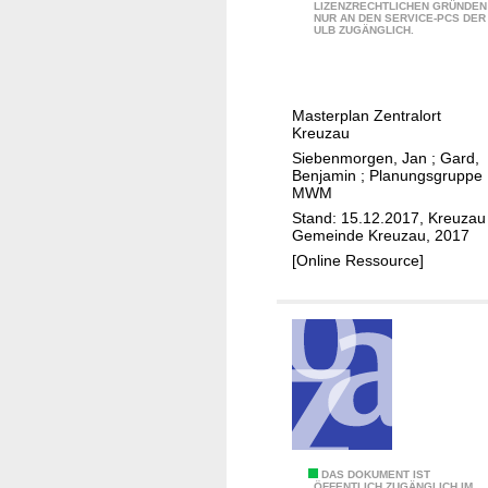
I
u
LIZENZRECHTLICHEN GRÜNDEN
e
NUR AN DEN SERVICE-PCS DER
n
n
ULB ZUGÄNGLICH.
n
t
g
s
e
s
t
g
k
Masterplan Zentralort
a
r
o
Kreuzau
d
i
n
Siebenmorgen, Jan
;
Gard,
t
e
Benjamin
;
Planungsgruppe
z
MWM
r
e
Stand: 15.12.2017, Kreuzau 
t
p
Gemeinde Kreuzau, 2017
e
t
[Online Ressource]
s
f
H
ü
a
r
n
d
d
a
l
s
u
V
n
i
g
I
DAS DOKUMENT IST
e
ÖFFENTLICH ZUGÄNGLICH IM