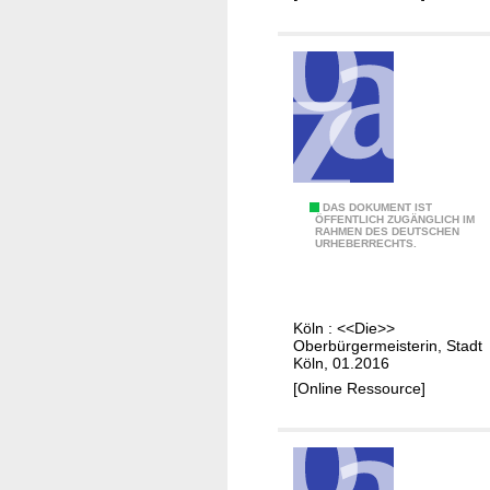
a
u
-
u
n
d
W
o
I
DAS DOKUMENT IST
h
ÖFFENTLICH ZUGÄNGLICH IM
RAHMEN DES DEUTSCHEN
n
URHEBERRECHTS.
n
d
u
e
n
r
g
Köln : <<Die>>
S
Oberbürgermeisterin, Stadt
s
t
Köln, 01.2016
k
a
[Online Ressource]
r
d
i
t
s
m
e