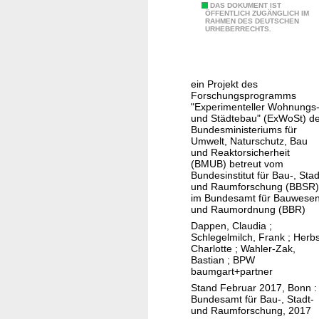
n
d
G
DAS DOKUMENT IST
ÖFFENTLICH ZUGÄNGLICH IM
-
l
RAHMEN DES DEUTSCHEN
a
URHEBERRECHTS.
L
u
r
i
n
t
n
g
e
ein Projekt des
d
s
n
Forschungsprogramms
w
k
s
"Experimenteller Wohnungs
e
o
und Städtebau" (ExWoSt) d
t
Bundesministeriums für
i
n
a
Umwelt, Naturschutz, Bau
l
z
und Reaktorsicherheit
d
(BMUB) betreut vom
e
e
t
Bundesinstitut für Bau-, Stad
r
p
und Raumforschung (BBSR)
2
im Bundesamt für Bauwese
t
1
und Raumordnung (BBR)
L
,
Dappen, Claudia
;
o
e
Schlegelmilch, Frank
;
Herbs
Charlotte
;
Wahler-Zak,
h
i
Bastian
;
BPW
m
n
baumgart+partner
a
n
Stand Februar 2017, Bonn :
r
Bundesamt für Bau-, Stadt-
e
und Raumforschung, 2017
O