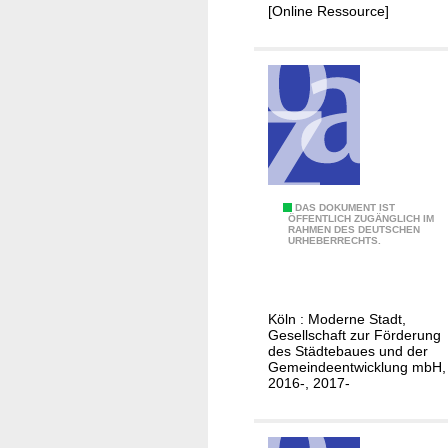
u
[Online Ressource]
r
e
t
s
L
e
i
t
b
i
l
G
DAS DOKUMENT IST
ÖFFENTLICH ZUGÄNGLICH IM
d
RAHMEN DES DEUTSCHEN
e
URHEBERRECHTS.
f
s
ü
c
r
h
Köln : Moderne Stadt,
d
ä
Gesellschaft zur Förderung
i
f
des Städtebaues und der
Gemeindeentwicklung mbH,
e
t
2016-, 2017-
S
s
t
b
a
e