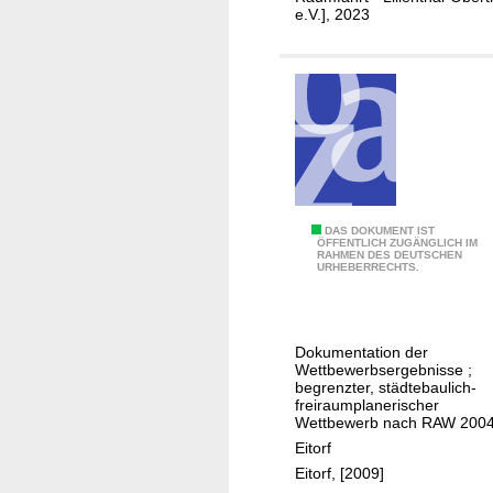
u
e.V.], 2023
s
n
c
g
h
k
a
o
f
m
t
m
l
u
i
n
c
a
E
DAS DOKUMENT IST
ÖFFENTLICH ZUGÄNGLICH IM
h
l
RAHMEN DES DEUTSCHEN
i
URHEBERRECHTS.
e
e
t
s
r
o
E
S
r
n
Dokumentation der
t
f
Wettbewerbsergebnisse ;
g
e
-
begrenzter, städtebaulich-
a
freiraumplanerischer
l
S
Wettbewerb nach RAW 200
g
l
p
Eitorf
e
e
r
Eitorf, [2009]
m
n
u