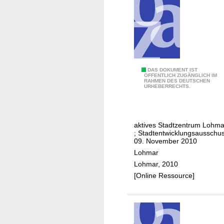
u
n
g
d
e
s
i
F
DAS DOKUMENT IST
ÖFFENTLICH ZUGÄNGLICH IM
n
RAHMEN DES DEUTSCHEN
o
URHEBERRECHTS.
t
r
e
t
g
s
aktives Stadtzentrum Lohma
r
c
; Stadtentwicklungsausschu
i
h
09. November 2010
e
r
Lohmar
r
e
Lohmar, 2010
t
i
[Online Ressource]
e
b
n
u
H
n
a
g