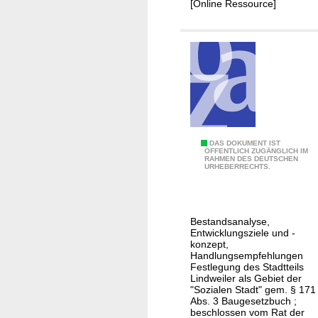
[Online Ressource]
e
i
n
n
m
g
t
U
a
f
-
n
ü
S
d
r
p
i
d
a
e
e
c
S
n
e
i
E
DAS DOKUMENT IST
O
ÖFFENTLICH ZUGÄNGLICH IM
A
e
RAHMEN DES DEUTSCHEN
n
r
URHEBERRECHTS.
u
g
t
t
s
w
w
i
e
Bestandsanalyse,
c
Entwicklungsziele und -
i
k
konzept,
s
Handlungsempfehlungen
l
Festlegung des Stadtteils
u
u
Lindweiler als Gebiet der
n
"Sozialen Stadt" gem. § 171
n
Abs. 3 Baugesetzbuch ;
g
g
beschlossen vom Rat der