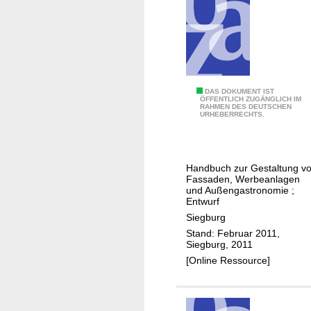
d
r
t
i
e
c
n
h
t
t
w
.
G
DAS DOKUMENT IST
ÖFFENTLICH ZUGÄNGLICH IM
i
.
RAHMEN DES DEUTSCHEN
e
URHEBERRECHTS.
c
.
s
k
t
l
a
u
Handbuch zur Gestaltung v
l
Fassaden, Werbeanlagen
n
t
und Außengastronomie ;
g
Entwurf
u
i
Siegburg
n
n
Stand: Februar 2011,
g
Siegburg, 2011
v
s
[Online Ressource]
e
l
r
e
d
i