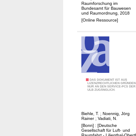
t
Raumforschung im
Bundesamt für Bauwesen
i
und Raumordnung, 2018
a
[Online Ressource]
t
i
v
e
n
,
z
i
v
B
DAS DOKUMENT IST AUS
LIZENZRECHTLICHEN GRÜNDEN
i
NUR AN DEN SERVICE-PCS DER
e
ULB ZUGÄNGLICH.
l
t
g
e
e
i
s
Biehle, T.
;
Noennig, Jörg
l
Rainer
;
Vadiati, N.
e
i
[Bonn] : [Deutsche
l
g
Gesellschaft für Luft- und
l
Raumfahrt - Lilienthal-Obert