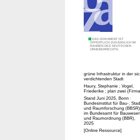
i
e
n
n
w
-
o
V
h
i
l
s
G
DAS DOKUMENT IST
o
ÖFFENTLICH ZUGÄNGLICH IM
RAHMEN DES DEUTSCHEN
i
r
URHEBERRECHTS.
r
o
e
i
n
e
e
o
n
n
grüne Infrastruktur in der si
d
U
verdichtenden Stadt
t
e
r
Haury, Stephanie
;
Vogel,
i
r
b
Friederike
;
plan zwei (Firma
e
U
a
Stand Juni 2025, Bonn :
r
Bundesinstitut für Bau-, Stad
t
n
t
und Raumforschung (BBSR)
o
L
im Bundesamt für Bauwese
e
und Raumordnung (BBR),
p
a
n
2025
i
b
S
[Online Ressource]
e
s
t