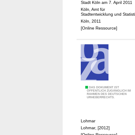
s
Stadt Köln am 7. April 2011
s
v
Köln, Amt für
k
Stadtentwicklung und Statist
e
o
Köln, 2011
r
n
[Online Ressource]
f
z
a
e
h
p
r
t
e
L
n
i
n
d
w
E
DAS DOKUMENT IST
ÖFFENTLICH ZUGÄNGLICH IM
e
RAHMEN DES DEUTSCHEN
n
URHEBERRECHTS.
i
t
l
w
e
i
r
Lohmar
c
Lohmar, [2012]
k
[Online Ressource]