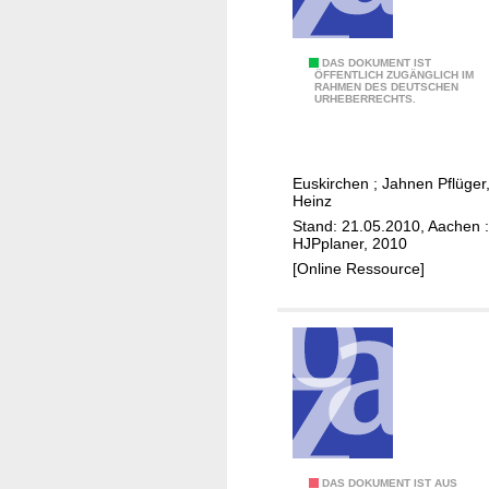
d
l
u
I
DAS DOKUMENT IST
ÖFFENTLICH ZUGÄNGLICH IM
n
RAHMEN DES DEUTSCHEN
n
URHEBERRECHTS.
g
t
s
e
k
g
o
Euskirchen
;
Jahnen Pflüger
r
Heinz
n
i
Stand: 21.05.2010, Aachen :
z
e
HJPplaner, 2010
e
r
[Online Ressource]
p
t
t
e
B
s
o
H
n
a
n
n
I
d
n
l
n
DAS DOKUMENT IST AUS