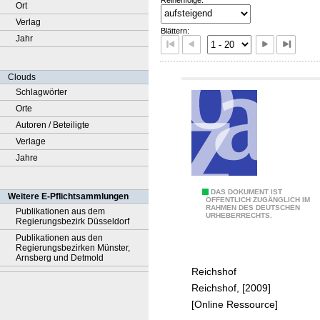
Ort
Verlag
Blättern:
Jahr
Clouds
Schlagwörter
Orte
Autoren / Beteiligte
Verlage
Jahre
4
DAS DOKUMENT IST
Weitere E-Pflichtsammlungen
ÖFFENTLICH ZUGÄNGLICH IM
RAHMEN DES DEUTSCHEN
0
Publikationen aus dem
URHEBERRECHTS.
Regierungsbezirk Düsseldorf
J
Publikationen aus den
a
Regierungsbezirken Münster,
Arnsberg und Detmold
h
Reichshof
r
Reichshof, [2009]
e
[Online Ressource]
R