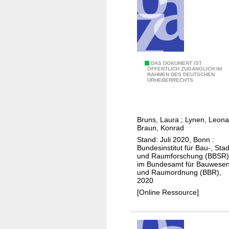
i
t
c
f
h
a
t
d
e
e
t
n
G
DAS DOKUMENT IST
ÖFFENTLICH ZUGÄNGLICH IM
e
I
RAHMEN DES DEUTSCHEN
l
URHEBERRECHTS.
n
n
o
B
n
s
a
e
s
l
Bruns, Laura
;
Lynen, Leona
n
a
Braun, Konrad
l
s
r
Stand: Juli 2020, Bonn :
u
t
z
Bundesinstitut für Bau-, Stad
n
und Raumforschung (BBSR)
a
u
im Bundesamt für Bauwese
g
d
r
und Raumordnung (BBR),
s
t
2020
g
r
[Online Ressource]
e
ä
m
u
e
m