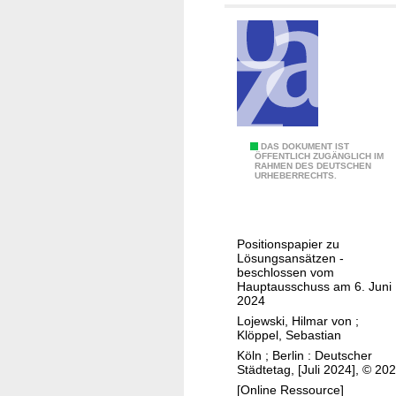
?
I
a
I
d
t
e
n
t
w
I
DAS DOKUMENT IST
i
ÖFFENTLICH ZUGÄNGLICH IM
RAHMEN DES DEUTSCHEN
m
c
URHEBERRECHTS.
m
k
o
l
b
u
Positionspapier zu
i
n
Lösungsansätzen -
l
beschlossen vom
g
Hauptausschuss am 6. Juni
i
2024
e
Lojewski, Hilmar von
;
n
Klöppel, Sebastian
-
Köln ; Berlin : Deutscher
Städtetag, [Juli 2024], © 20
,
[Online Ressource]
B