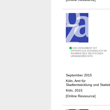
l
u
n
g
s
s
t
r
a
F
DAS DOKUMENT IST
ÖFFENTLICH ZUGÄNGLICH IM
t
RAHMEN DES DEUTSCHEN
o
URHEBERRECHTS.
e
r
g
t
i
s
e
September 2015
c
Köln, Amt für
h
Stadtentwicklung und Statist
r
Köln, 2015
e
[Online Ressource]
i
b