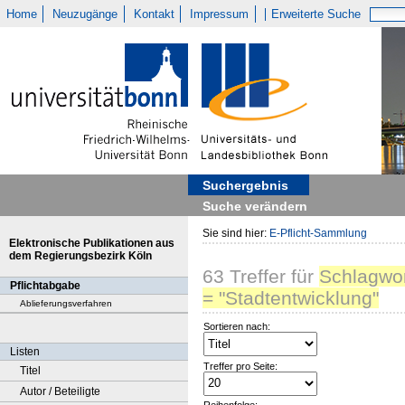
Home
Neuzugänge
Kontakt
Impressum
Erweiterte Suche
Suchergebnis
Suche verändern
Sie sind hier:
E-Pflicht-Sammlung
Elektronische Publikationen aus
dem Regierungsbezirk Köln
63
Treffer
für
Schlagwo
Pflichtabgabe
= "Stadtentwicklung"
Ablieferungsverfahren
Sortieren nach:
Listen
Treffer pro Seite:
Titel
Autor / Beteiligte
Reihenfolge: