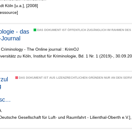
dt Köln [u.a.], [2008]
assergefäh
Ressource]
 Gebieten -
hmen des
es :rhein -
ologie - das
DAS DOKUMENT IST ÖFFENTLICH ZUGÄNGLICH IM RAHMEN DE
en am
-Journal
 der Stadt
Criminology - The Online journal : KrimOJ
iversitätz zu Köln, Institut für Kriminologie, Bd. 1 Nr. 1 (2019)-, 30.09.2
zul
DAS DOKUMENT IST AUS LIZENZRECHTLICHEN GRÜNDEN NUR AN DEN SERVI
g
isch
A.
hrze
[Deutsche Gesellschaft für Luft- und Raumfahrt - Lilienthal-Oberth e.V.]
n
hla