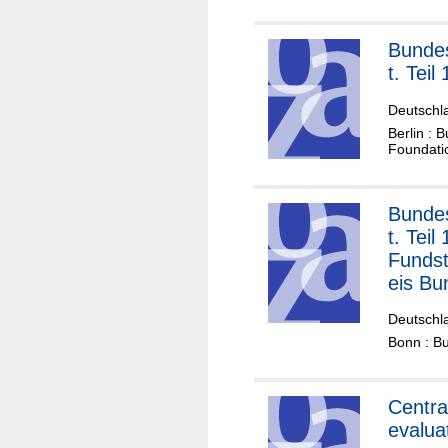
Bundes
t. Teil 
Deutschl
Berlin : 
Foundatio
Bundes
t. Teil 
Fundst
eis Bu
ohne
Deutschl
völker
Bonn : B
Verein
Centra
evalua