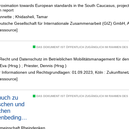
proximation towards European standards in the South Caucasus, projec
n report
Annette
;
Khidasheli, Tamar
eutsche Gesellschaft für Internationale Zusammenarbeit (GIZ) GmbH, 
Ressource]
DAS DOKUMENT IST ÖFFENTLICH ZUGÄNGLICH IM RAHMEN DE
Recht und Datenschutz im Betrieblichen Mobilitätsmanagement für den 
Eva (Hrsg.)
;
Priester, Dennis (Hrsg.)
 Informationen und Rechtsgrundlagen: 01.09.2023, Köln : Zukunftsnet
Ressource]
buch zu
DAS DOKUMENT IST ÖFFENTLICH ZUGÄNGLICH IM RAHMEN DE
schen und
ichen
nbedingun
es Bauens
emeinschaft Rheindenken