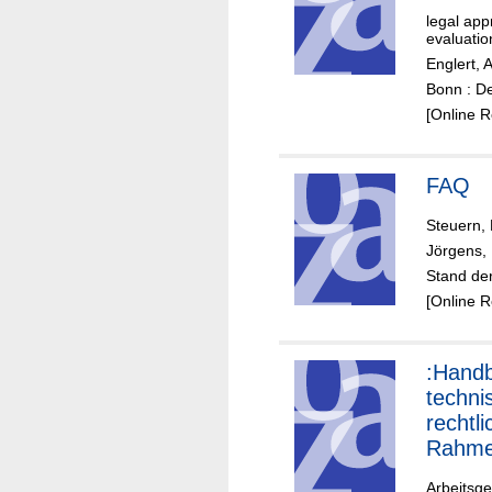
legal ap
evaluatio
Englert, 
Bonn : D
[Online 
FAQ
Steuern, 
Jörgens, 
Stand der
[Online 
:Hand
techni
rechtl
Rahme
gen d
Arbeitsg