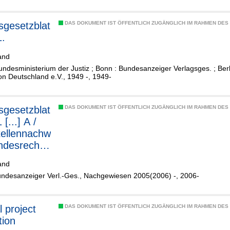
gesetzblat
DAS DOKUMENT IST ÖFFENTLICH ZUGÄNGLICH IM RAHMEN DE
1.
and
Bundesministerium der Justiz ; Bonn : Bundesanzeiger Verlagsges. ; Be
n Deutschland e.V., 1949 -, 1949-
gesetzblat
DAS DOKUMENT IST ÖFFENTLICH ZUGÄNGLICH IM RAHMEN DE
1 [...] A /
ellennachw
ndesrecht
and
rechtliche
undesanzeiger Verl.-Ges., Nachgewiesen 2005(2006) -, 2006-
barungen
l project
DAS DOKUMENT IST ÖFFENTLICH ZUGÄNGLICH IM RAHMEN DE
tion