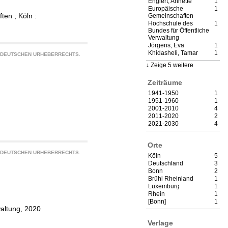
Englert, Annette
1
Europäische
1
en ; Köln :
Gemeinschaften
Hochschule des
1
Bundes für Öffentliche
Verwaltung
Jörgens, Eva
1
Khidasheli, Tamar
1
S DEUTSCHEN URHEBERRECHTS.
Zeige 5 weitere
Zeiträume
1941-1950
1
1951-1960
1
2001-2010
4
2011-2020
2
2021-2030
4
Orte
S DEUTSCHEN URHEBERRECHTS.
Köln
5
Deutschland
3
Bonn
2
Brühl Rheinland
1
Luxemburg
1
Rhein
1
[Bonn]
1
waltung, 2020
Verlage