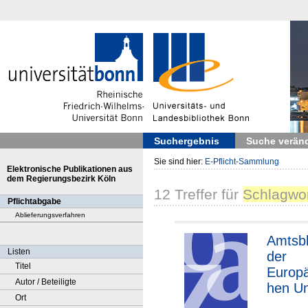
Suchergebnis
Suche verän
Sie sind hier:
E-Pflicht-Sammlung
Elektronische Publikationen aus
dem Regierungsbezirk Köln
12
Treffer
für
Schlagwor
Pflichtabgabe
Ablieferungsverfahren
Amtsbl
Listen
der
Titel
Europä
Autor / Beteiligte
hen Un
Ort