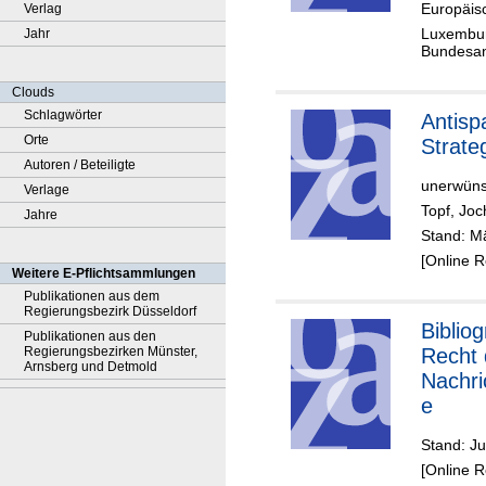
Europäis
Verlag
Luxemburg
Jahr
Bundesan
Clouds
Schlagwörter
Antisp
Orte
Strate
Autoren / Beteiligte
unerwüns
Verlage
Topf, Jo
Jahre
Stand: M
[Online 
Weitere E-Pflichtsammlungen
Publikationen aus dem
Regierungsbezirk Düsseldorf
Biblio
Publikationen aus den
Regierungsbezirken Münster,
Recht 
Arnsberg und Detmold
Nachri
e
Stand: Ju
[Online 