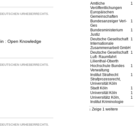
Amtliche
1
Veröffentlichungen
Europäischen
S DEUTSCHEN URHEBERRECHTS.
Gemeinschaften
Bundesanzeiger Verl-
1
Ges
Bundesministerium
1
Justiz
Deutsche Gesellschaft
1
rlin : Open Knowledge
Internationale
Zusammenarbeit GmbH
Deutsche Gesellschaft
1
Luft- Raumfahrt
Lilienthal-Oberth
S DEUTSCHEN URHEBERRECHTS.
Hochschule Bundes
1
Verwaltung
Institut Strafrecht
1
Strafprozessrecht,
Universität Köln
Stadt Köln
1
Universität Köln
1
Universitätz Köln,
1
Institut Kriminologie
Zeige 1 weitere
S DEUTSCHEN URHEBERRECHTS.