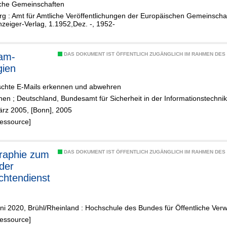
che Gemeinschaften
 : Amt für Amtliche Veröffentlichungen der Europäischen Gemeinschaft
zeiger-Verlag, 1.1952,Dez. -, 1952-
am-
DAS DOKUMENT IST ÖFFENTLICH ZUGÄNGLICH IM RAHMEN DE
gien
chte E-Mails erkennen und abwehren
chen
;
Deutschland, Bundesamt für Sicherheit in der Informationstechnik
ärz 2005, [Bonn], 2005
Ressource]
graphie zum
DAS DOKUMENT IST ÖFFENTLICH ZUGÄNGLICH IM RAHMEN DE
der
chtendienst
ni 2020, Brühl/Rheinland : Hochschule des Bundes für Öffentliche Ver
Ressource]