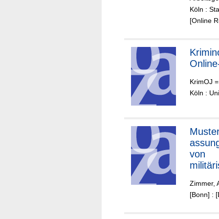
in
Köln : Sta
hochw
[Online 
rdeten
im Ra
Projekt
Krimin
"wohn
Online
strom"
Köln
KrimOJ = 
Köln : Un
Muster
assun
von
militär
en
Zimmer, 
Luftfa
[Bonn] : 
ugen i
Deutsc