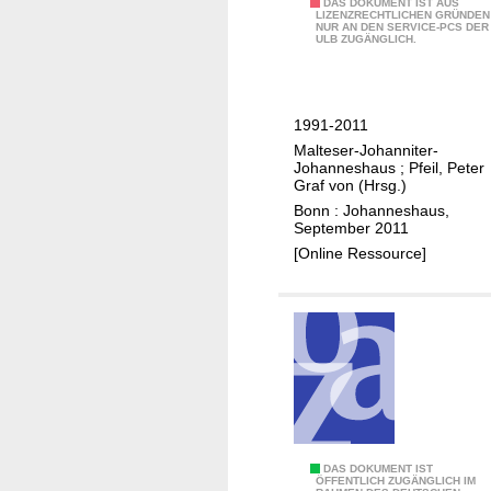
F
DAS DOKUMENT IST AUS
E
LIZENZRECHTLICHEN GRÜNDEN
NUR AN DEN SERVICE-PCS DER
e
r
ULB ZUGÄNGLICH.
s
k
t
r
s
a
1991-2011
c
n
Malteser-Johanniter-
h
k
Johanneshaus
;
Pfeil, Peter
r
Graf von (Hrsg.)
u
i
Bonn : Johanneshaus,
n
September 2011
f
g
[Online Ressource]
t
e
z
n
u
i
m
n
2
d
0
e
-
n
j
F
ä
r
F
DAS DOKUMENT IST
ÖFFENTLICH ZUGÄNGLICH IM
h