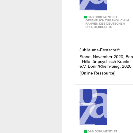
J
o
h
4
DAS DOKUMENT IST
ÖFFENTLICH ZUGÄNGLICH IM
a
RAHMEN DES DEUTSCHEN
0
URHEBERRECHTS.
n
J
n
a
i
h
t
Jubiläums-Festschrift
r
e
Stand: November 2020, Bo
e
: Hilfe für psychisch Kranke
r
H
e.V. Bonn/Rhein-Sieg, 2020
-
f
[Online Ressource]
J
p
o
K
h
e
a
.
n
V
n
.
e
s
h
DAS DOKUMENT IST