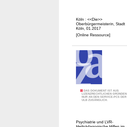
l
e
a
n
r
n
e
k
n
Köln : <<Die>>
r
r
Oberbürgermeisterin, Stadt
e
B
a
Köln, 01.2017
s
r
n
[Online Ressource]
h
o
k
a
s
t
u
c
e
s
h
r
g
ü
E
G
r
l
m
e
t
b
f
e
H
M
DAS DOKUMENT IST AUS
ü
r
LIZENZRECHTLICHEN GRÜNDEN
NUR AN DEN SERVICE-PCS DER
e
r
n
ULB ZUGÄNGLICH.
n
j
i
s
u
n
c
n
n
Psychiatrie und LVR-
h
g
e
Heilpädagogische Hilfen im