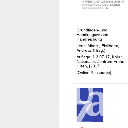
E
ÖFFENTLICH ZUGÄNGLICH IM
a
RAHMEN DES DEUTSCHEN
l
URHEBERRECHTS.
u
t
s
e
g
r
Grundlagen- und
G
n
Handlungswissen :
m
m
Handreichung
b
i
Lenz, Albert
;
Eickhorst,
H
Andreas (Hrsg.)
t
Auflage: 1.3.07.17, Köln :
p
Nationales Zentrum Frühe
s
Hilfen, [2017]
y
[Online Ressource]
c
h
i
s
c
h
e
n