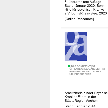
z
m
3. überarbeitete Auflage,
n
Stand: Januar 2020, Bonn :
i
a
Hilfe für psychisch Kranke
t
e.V. Bonn/Rhein-Sieg, 2020
l
p
[Online Ressource]
e
s
E
y
i
c
n
h
r
i
i
s
c
c
h
h
t
W
DAS DOKUMENT IST
e
ÖFFENTLICH ZUGÄNGLICH IM
u
RAHMEN DES DEUTSCHEN
e
n
URHEBERRECHTS.
n
g
P
g
w
r
e
e
o
n
Arbeitskreis Kinder Psychisc
i
b
Kranker Eltern in der
f
s
StädteRegion Aachen
l
ü
e
Stand Februar 2014,
e