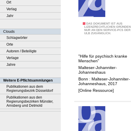
Ort
Verlag
Jahr
2
DAS DOKUMENT IST AUS
LIZENZRECHTLICHEN GRÜNDEN
NUR AN DEN SERVICE-PCS DER
5
Clouds
ULB ZUGÄNGLICH.
J
Schlagwörter
a
Orte
h
Autoren / Beteiligte
"Hilfe für psychisch kranke
r
Verlage
Menschen"
e
Jahre
Malteser-Johanniter-
M
Johanneshaus
a
Bonn : Malteser-Johanniter-
Weitere E-Pflichtsammlungen
Johanneshaus, 2017
l
Publikationen aus dem
[Online Ressource]
Regierungsbezirk Düsseldorf
t
Publikationen aus den
e
Regierungsbezirken Münster,
s
Arnsberg und Detmold
e
r
-