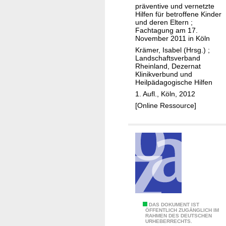
t
präventive und vernetzte
u
n
Hilfen für betroffene Kinder
e
e
f
und deren Eltern ;
s
Fachtagung am 17.
n
ü
e
November 2011 in Köln
v
r
r
Krämer, Isabel (Hrsg.)
;
e
K
Landschaftsverband
-
Rheinland, Dezernat
r
i
J
Klinikverbund und
ä
n
Heilpädagogische Hilfen
o
n
d
1. Aufl., Köln, 2012
h
d
e
[Online Ressource]
a
e
r
n
r
p
n
n
s
i
.
y
t
c
e
h
r
i
-
s
J
K
DAS DOKUMENT IST
c
ÖFFENTLICH ZUGÄNGLICH IM
o
RAHMEN DES DEUTSCHEN
ö
h
URHEBERRECHTS.
h