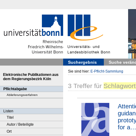
Suchergebnis
Suche verän
Sie sind hier:
E-Pflicht-Sammlung
Elektronische Publikationen aus
dem Regierungsbezirk Köln
3
Treffer
für
Schlagwort 
Pflichtabgabe
Ablieferungsverfahren
Attent
Listen
guidan
Titel
protot
Autor / Beteiligte
for a
Ort
sector