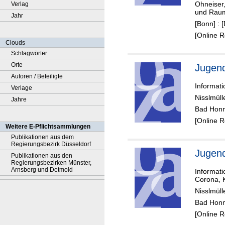
Ohneiser,
Verlag
air traf
und Raum
Jahr
mana
[Bonn] : 
ent
[Online 
control
Clouds
workin
Schlagwörter
positio
Orte
Jugend
Autoren / Beteiligte
Informat
Verlage
Nisslmüll
Jahre
Bad Honn
[Online 
Weitere E-Pflichtsammlungen
Publikationen aus dem
Regierungsbezirk Düsseldorf
Jugend
Publikationen aus den
Regierungsbezirken Münster,
Arnsberg und Detmold
Informati
Corona, 
Nisslmüll
Bad Honn
[Online 