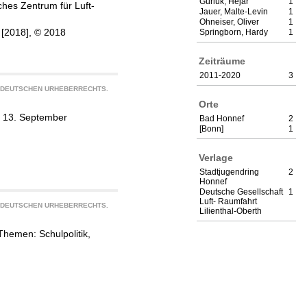
Gürlük, Hejar
1
hes Zentrum für Luft-
Jauer, Malte-Levin
1
Ohneiser, Oliver
1
, [2018], © 2018
Springborn, Hardy
1
Zeiträume
2011-2020
3
S DEUTSCHEN URHEBERRECHTS.
Orte
m 13. September
Bad Honnef
2
[Bonn]
1
Verlage
Stadtjugendring
2
Honnef
Deutsche Gesellschaft
1
Luft- Raumfahrt
S DEUTSCHEN URHEBERRECHTS.
Lilienthal-Oberth
hemen: Schulpolitik,