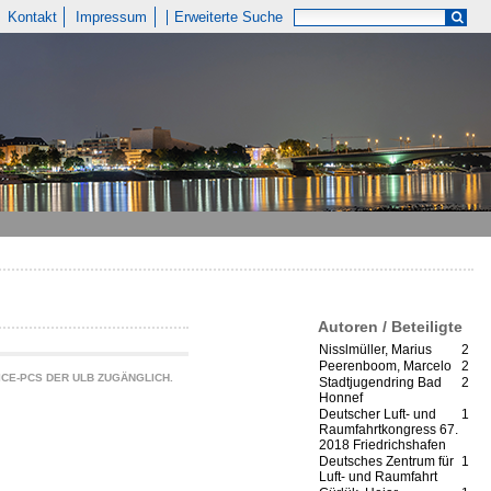
Kontakt
Impressum
Erweiterte Suche
Autoren / Beteiligte
Nisslmüller, Marius
2
Peerenboom, Marcelo
2
CE-PCS DER ULB ZUGÄNGLICH.
Stadtjugendring Bad
2
Honnef
Deutscher Luft- und
1
Raumfahrtkongress 67.
2018 Friedrichshafen
Deutsches Zentrum für
1
Luft- und Raumfahrt