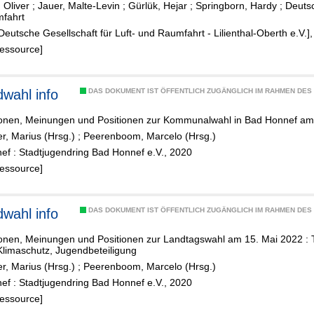
 Oliver
;
Jauer, Malte-Levin
;
Gürlük, Hejar
;
Springborn, Hardy
;
Deutsc
fic
fahrt
gem
[Deutsche Gesellschaft für Luft- und Raumfahrt - Lilienthal-Oberth e.V.]
Ressource]
ler
g
n
wahl info
DAS DOKUMENT IST ÖFFENTLICH ZUGÄNGLICH IM RAHMEN DE
ionen, Meinungen und Positionen zur Kommunalwahl in Bad Honnef a
er, Marius (Hrsg.)
;
Peerenboom, Marcelo (Hrsg.)
ef : Stadtjugendring Bad Honnef e.V., 2020
Ressource]
wahl info
DAS DOKUMENT IST ÖFFENTLICH ZUGÄNGLICH IM RAHMEN DE
onen, Meinungen und Positionen zur Landtagswahl am 15. Mai 2022 : T
Klimaschutz, Jugendbeteiligung
er, Marius (Hrsg.)
;
Peerenboom, Marcelo (Hrsg.)
ef : Stadtjugendring Bad Honnef e.V., 2020
Ressource]