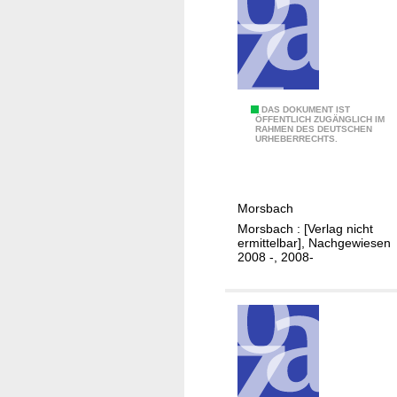
r
M
o
r
d
i
H
DAS DOKUMENT IST
ÖFFENTLICH ZUGÄNGLICH IM
n
RAHMEN DES DEUTSCHEN
a
URHEBERRECHTS.
M
u
o
s
r
h
s
Morsbach
a
b
Morsbach : [Verlag nicht
l
ermittelbar], Nachgewiesen
a
t
2008 -, 2008-
c
s
h
s
a
t
z
u