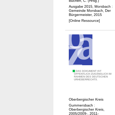
o
Buchen, C. (Hrsg.)
e
n
Ausgabe 2015, Morsbach :
m
Gemeinde Morsbach, Der
z
Bürgermeister, 2015
e
e
[Online Ressource]
i
p
n
t
d
d
e
e
M
r
o
G
r
e
s
m
b
e
Z
DAS DOKUMENT IST
ÖFFENTLICH ZUGÄNGLICH IM
a
i
RAHMEN DES DEUTSCHEN
u
URHEBERRECHTS.
c
n
-
h
d
u
e
n
Oberbergischer Kreis
M
d
Gummersbach :
o
F
Oberbergischer Kreis,
r
o
2005/2009-, 2011-