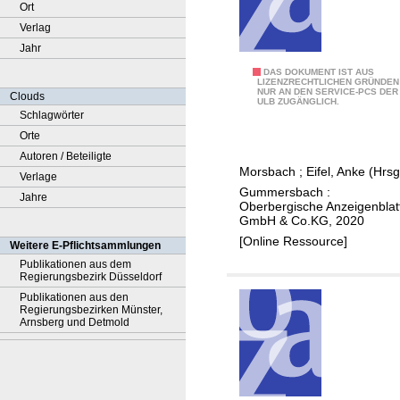
Ort
Verlag
Jahr
1
DAS DOKUMENT IST AUS
LIZENZRECHTLICHEN GRÜNDEN
NUR AN DEN SERVICE-PCS DER
1
Clouds
ULB ZUGÄNGLICH.
2
Schlagwörter
5
Orte
J
Autoren / Beteiligte
Morsbach
;
Eifel, Anke (Hrsg
a
Verlage
Gummersbach :
h
Jahre
Oberbergische Anzeigenblat
r
GmbH & Co.KG, 2020
e
[Online Ressource]
Weitere E-Pflichtsammlungen
M
Publikationen aus dem
Regierungsbezirk Düsseldorf
o
Publikationen aus den
r
Regierungsbezirken Münster,
s
Arnsberg und Detmold
b
a
c