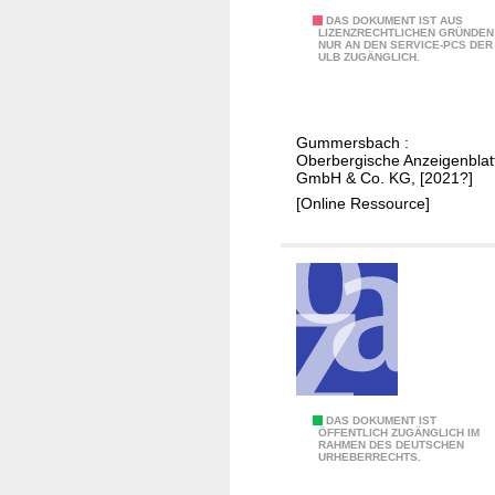
h
1
DAS DOKUMENT IST AUS
LIZENZRECHTLICHEN GRÜNDEN
NUR AN DEN SERVICE-PCS DER
2
ULB ZUGÄNGLICH.
5
J
a
Gummersbach :
h
Oberbergische Anzeigenblat
r
GmbH & Co. KG, [2021?]
e
[Online Ressource]
H
e
i
m
a
t
v
e
B
DAS DOKUMENT IST
r
ÖFFENTLICH ZUGÄNGLICH IM
RAHMEN DES DEUTSCHEN
e
e
URHEBERRECHTS.
t
i