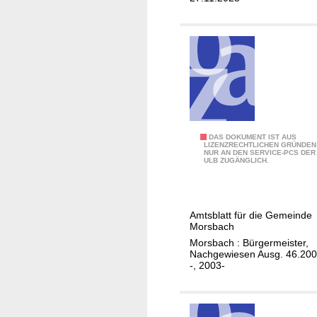
t
s
b
b
r
a
e
c
n
h
n
e
n
"
F
DAS DOKUMENT IST AUS
LIZENZRECHTLICHEN GRÜNDEN
-
NUR AN DEN SERVICE-PCS DER
l
ULB ZUGÄNGLICH.
v
u
e
r
r
s
Amtsblatt für die Gemeinde
s
c
Morsbach
u
h
Morsbach : Bürgermeister,
c
ü
Nachgewiesen Ausg. 46.20
-, 2003-
h
t
t
z
e