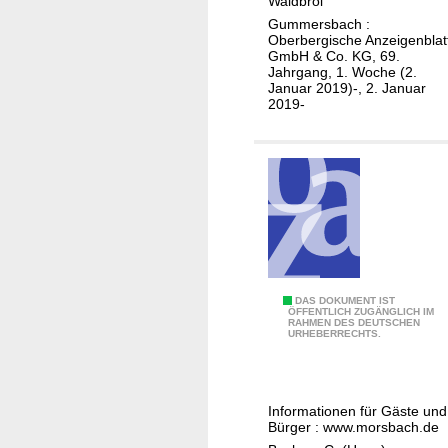
Waldbröl
u
A
a
Gummersbach :
n
n
Oberbergische Anzeigenblat
c
GmbH & Co. KG, 69.
d
z
h
Jahrgang, 1. Woche (2.
K
e
Januar 2019)-, 2. Januar
2019-
l
i
i
g
m
e
a
r
a
n
p
a
s
U
DAS DOKUMENT IST
s
ÖFFENTLICH ZUGÄNGLICH IM
RAHMEN DES DEUTSCHEN
n
u
URHEBERRECHTS.
s
n
e
g
r
s
Informationen für Gäste und
e
k
Bürger : www.morsbach.de
G