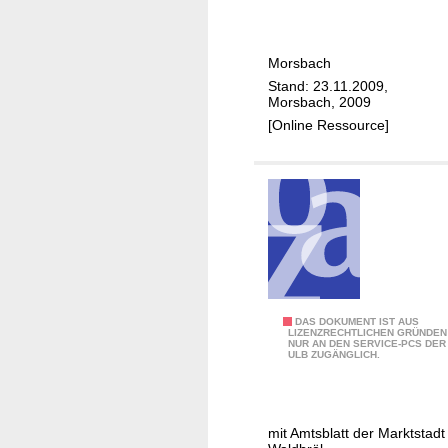
m
m
e
m
i
m
u
t
e
Morsbach
n
L
i
Stand: 23.11.2009,
a
a
Morsbach, 2009
n
l
g
[Online Ressource]
d
e
e
e
s
b
M
K
e
o
l
r
r
i
i
s
m
c
b
a
h
a
s
t
c
c
L
DAS DOKUMENT IST AUS
/
h
LIZENZRECHTLICHEN GRÜNDEN
h
NUR AN DEN SERVICE-PCS DER
o
M
ULB ZUGÄNGLICH.
u
k
o
t
a
r
z
l
s
mit Amtsblatt der Marktstadt
-
-
b