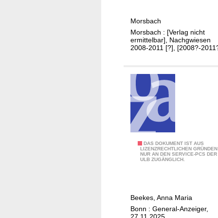
e
n
i
M
Morsbach
l
o
Morsbach : [Verlag nicht
i
r
ermittelbar], Nachgwiesen
g
2008-2011 [?], [2008?-2011
s
u
b
n
a
g
c
s
h
b
e
r
i
"
DAS DOKUMENT IST AUS
c
LIZENZRECHTLICHEN GRÜNDEN
NUR AN DEN SERVICE-PCS DER
D
h
ULB ZUGÄNGLICH.
u
t
w
/
i
M
Beekes, Anna Maria
r
o
Bonn : General-Anzeiger,
s
r
27.11.2025