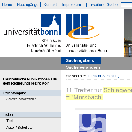
Home
Neuzugänge
Kontakt
Impressum
Erweiterte Suche
Suchergebnis
Suche verändern
Sie sind hier:
E-Pflicht-Sammlung
Elektronische Publikationen aus
dem Regierungsbezirk Köln
11
Treffer
für
Schlagwor
Pflichtabgabe
= "Morsbach"
Ablieferungsverfahren
Listen
Titel
Autor / Beteiligte