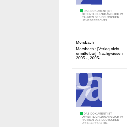
n
g
J
DAS DOKUMENT IST
u
ÖFFENTLICH ZUGÄNGLICH IM
RAHMEN DES DEUTSCHEN
a
n
URHEBERRECHTS.
h
d
r
H
e
a
Morsbach
s
u
Morsbach : [Verlag nicht
a
s
ermittelbar], Nachgwiesen
b
2005 -, 2005-
h
s
a
c
l
h
t
l
s
u
p
s
l
s
a
.
n
K
DAS DOKUMENT IST
.
ÖFFENTLICH ZUGÄNGLICH IM
/
RAHMEN DES DEUTSCHEN
o
.
URHEBERRECHTS.
G