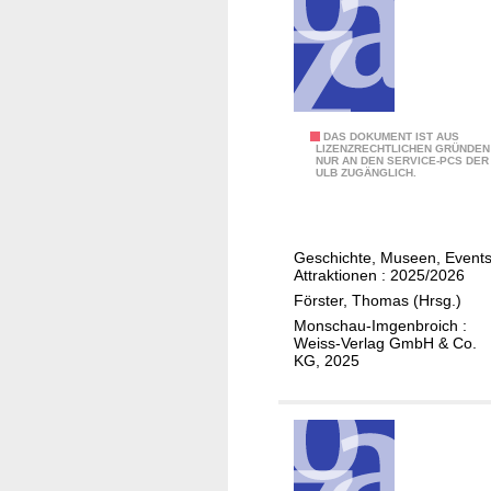
r
g
r
a
u
u
n
n
n
l
g
d
a
"
J
g
L
u
M
DAS DOKUMENT IST AUS
LIZENZRECHTLICHEN GRÜNDEN
e
e
g
NUR AN DEN SERVICE-PCS DER
o
ULB ZUGÄNGLICH.
K
b
e
n
o
e
n
s
n
n
d
c
z
Geschichte, Museen, Events
u
l
h
Attraktionen : 2025/2026
e
n
i
a
Förster, Thomas (Hrsg.)
n
d
c
u
Monschau-Imgenbroich :
W
h
e
Weiss-Verlag GmbH & Co.
o
KG, 2025
e
r
h
M
l
n
o
e
e
n
b
n
s
e
i