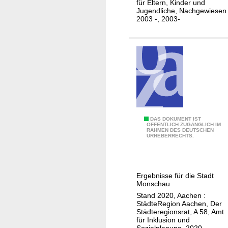
für Eltern, Kinder und
r
f
t
Jugendliche, Nachgewiesen
i
e
2003 -, 2003-
M
c
l
o
h
e
n
t
r
s
.
T
c
.
u
h
.
r
a
/
n
u
B
k
K
DAS DOKUMENT IST
e
r
ÖFFENTLICH ZUGÄNGLICH IM
RAHMEN DES DEUTSCHEN
o
r
a
URHEBERRECHTS.
m
a
f
m
t
t
u
u
"
Ergebnisse für die Stadt
n
n
K
Monschau
a
g
o
Stand 2020, Aachen :
l
StädteRegion Aachen, Der
s
n
Städteregionsrat, A 58, Amt
e
s
z
für Inklusion und
r
Sozialplanung, 2020