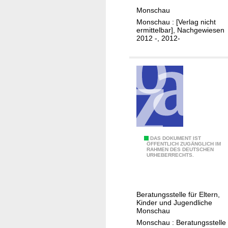
i
h
Monschau
g
a
Monschau : [Verlag nicht
e
l
ermittelbar], Nachgewiesen
n
t
2012 -, 2012-
J
s
u
s
b
a
i
t
l
z
ä
u
u
n
m
g
J
DAS DOKUMENT IST
d
.
ÖFFENTLICH ZUGÄNGLICH IM
RAHMEN DES DEUTSCHEN
a
e
.
URHEBERRECHTS.
h
s
.
r
T
/
e
V
S
Beratungsstelle für Eltern,
s
"
t
Kinder und Jugendliche
b
Monschau
E
a
e
Monschau : Beratungsstelle
i
d