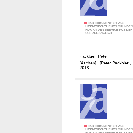
c
n
m
h
A
a
l
u
M
DAS DOKUMENT IST AUS
t
LIZENZRECHTLICHEN GRÜNDEN
NUR AN DEN SERVICE-PCS DER
o
e
ULB ZUGÄNGLICH.
n
r
s
i
c
n
Packbier, Peter
h
d
[Aachen] : [Peter Packbier],
a
e
2018
u
r
i
E
n
i
s
f
e
e
i
l
n
"
e
2
r
S
DAS DOKUMENT IST AUS
0
LIZENZRECHTLICHEN GRÜNDEN
NUR AN DEN SERVICE-PCS DER