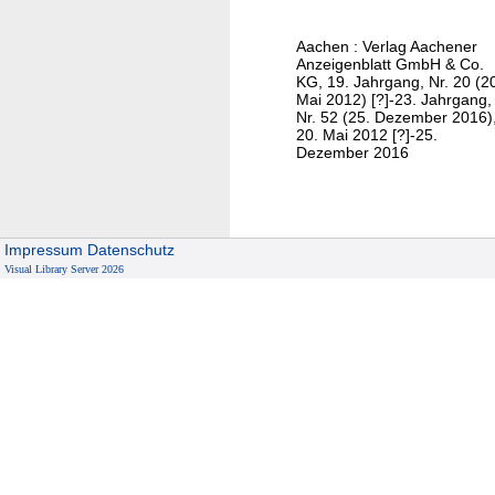
e
3
r
Aachen : Verlag Aachener
S
Anzeigenblatt GmbH & Co.
o
KG, 19. Jahrgang, Nr. 20 (2
Mai 2012) [?]-23. Jahrgang,
n
Nr. 52 (25. Dezember 2016)
n
20. Mai 2012 [?]-25.
Dezember 2016
t
a
g
/
Impressum
Datenschutz
A
Visual Library Server 2026
u
s
g
a
b
e
N
1
N