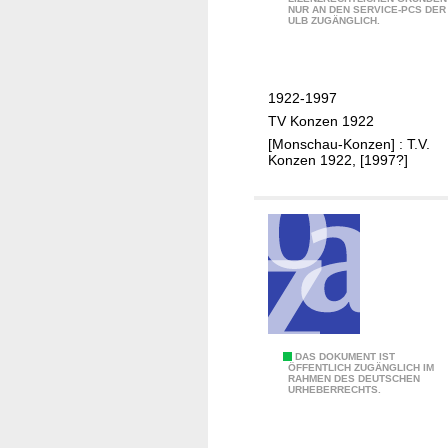
NUR AN DEN SERVICE-PCS DER
e
ULB ZUGÄNGLICH.
s
t
s
1922-1997
c
TV Konzen 1922
h
[Monschau-Konzen] : T.V.
r
Konzen 1922, [1997?]
i
f
t
z
u
m
7
5
j
H
DAS DOKUMENT IST
ÖFFENTLICH ZUGÄNGLICH IM
ä
RAHMEN DES DEUTSCHEN
a
URHEBERRECHTS.
h
u
r
s