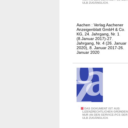
G
u
1
ULB ZUGÄNGLICH.
e
p
9
s
e
c
r
Aachen : Verlag Aachener
h
S
Anzeigenblatt GmbH & Co.
i
o
KG, 24. Jahrgang, Nr. 1
(8.Januar 2017)-27.
c
n
Jahrgang, Nr. 4 (26. Januar
h
n
2020), 8. Januar 2017-26.
Januar 2020
t
t
e
a
g
/
A
u
s
g
a
S
DAS DOKUMENT IST AUS
b
LIZENZRECHTLICHEN GRÜNDEN
NUR AN DEN SERVICE-PCS DER
u
ULB ZUGÄNGLICH.
e
p
N