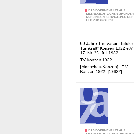
F
DAS DOKUMENT IST AUS
LIZENZRECHTLICHEN GRÜNDEN
NUR AN DEN SERVICE-PCS DER
e
ULB ZUGÄNGLICH.
s
t
s
60 Jahre Turnverein "Eifeler
c
Turnkraft" Konzen 1922 e.V. 
h
17. bis 25. Juli 1982
r
TV Konzen 1922
i
[Monschau-Konzen] : T.V.
Konzen 1922, [1982?]
f
t
F
DAS DOKUMENT IST AUS
LIZENZRECHTLICHEN GRÜNDEN