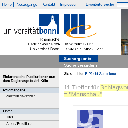
Home
Neuzugänge
Kontakt
Impressum
Erweiterte Suche
Suchergebnis
Suche verändern
Sie sind hier:
E-Pflicht-Sammlung
Elektronische Publikationen aus
dem Regierungsbezirk Köln
11
Treffer
für
Schlagwor
Pflichtabgabe
= "Monschau"
Ablieferungsverfahren
Listen
Titel
Autor / Beteiligte