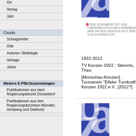
Ort
Verlag
Jahr
9
DAS DOKUMENT IST AUS
LIZENZRECHTLICHEN GRÜNDEN
NUR AN DEN SERVICE-PCS DER
0
Clouds
ULB ZUGÄNGLICH.
K
Schlagwörter
o
Orte
n
Autoren / Beteiligte
1922-2012
z
Verlage
TV Konzen 1922
;
Steinröx,
e
Jahre
Theo
n
[Monschau-Konzen] :
e
Turnverein "Eifeler Turnkraft
Weitere E-Pflichtsammlungen
Konzen 1922 e.V., [2012?]
r
Publikationen aus dem
Regierungsbezirk Düsseldorf
J
Publikationen aus den
a
Regierungsbezirken Münster,
h
Arnsberg und Detmold
r
e