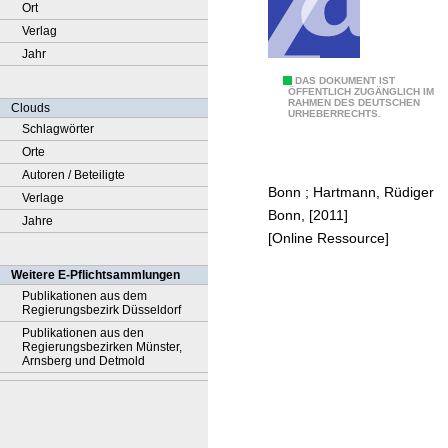
Ort
Verlag
Jahr
B
DAS DOKUMENT IST
ÖFFENTLICH ZUGÄNGLICH IM
RAHMEN DES DEUTSCHEN
e
Clouds
URHEBERRECHTS.
h
Schlagwörter
i
Orte
n
Autoren / Beteiligte
Bonn
;
Hartmann, Rüdiger
d
Verlage
Bonn, [2011]
e
Jahre
[Online Ressource]
r
t
Weitere E-Pflichtsammlungen
e
Publikationen aus dem
Regierungsbezirk Düsseldorf
n
Publikationen aus den
p
Regierungsbezirken Münster,
o
Arnsberg und Detmold
l
i
t