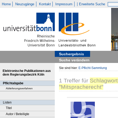
Home
Neuzugänge
Kontakt
Impressum
Erweiterte Suche
Suchergebnis
Suche verändern
Sie sind hier:
E-Pflicht-Sammlung
Elektronische Publikationen aus
dem Regierungsbezirk Köln
1
Treffer
für
Schlagwort
Pflichtabgabe
"Mitspracherecht"
Ablieferungsverfahren
Listen
Titel
Autor / Beteiligte