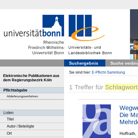
Suchergebnis
Suche verän
Sie sind hier:
E-Pflicht-Sammlung
Elektronische Publikationen aus
dem Regierungsbezirk Köln
1
Treffer
für
Schlagwor
Pflichtabgabe
Ablieferungsverfahren
Wegwe
Listen
Die Ma
Titel
Mehrde
Autor / Beteiligte
Hoffrath,
Ort