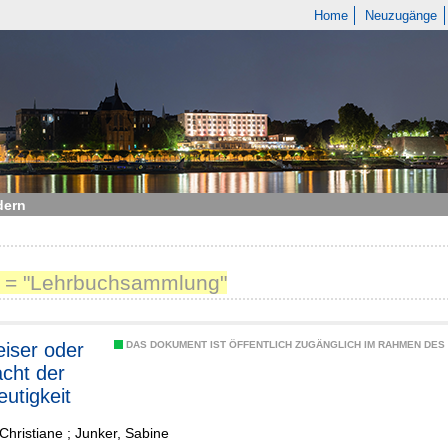
Home
Neuzugänge
dern
t = "Lehrbuchsammlung"
iser oder
DAS DOKUMENT IST ÖFFENTLICH ZUGÄNGLICH IM RAHMEN DE
cht der
utigkeit
 Christiane
;
Junker, Sabine