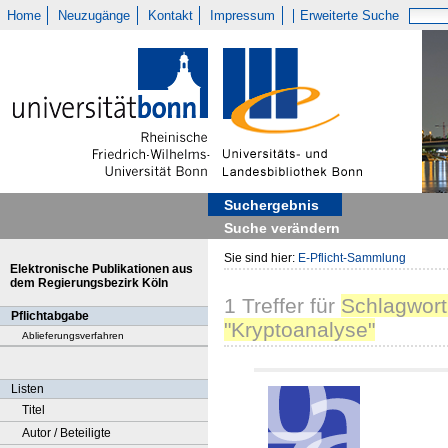
Home
Neuzugänge
Kontakt
Impressum
Erweiterte Suche
Suchergebnis
Suche verändern
Sie sind hier:
E-Pflicht-Sammlung
Elektronische Publikationen aus
dem Regierungsbezirk Köln
1
Treffer
für
Schlagwort
Pflichtabgabe
"Kryptoanalyse"
Ablieferungsverfahren
Listen
Titel
Autor / Beteiligte