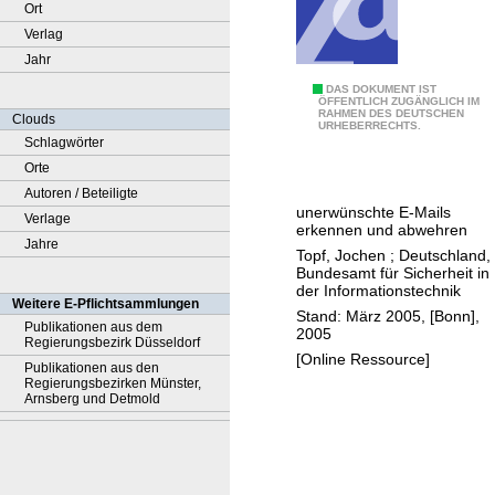
Ort
Verlag
Jahr
A
DAS DOKUMENT IST
ÖFFENTLICH ZUGÄNGLICH IM
RAHMEN DES DEUTSCHEN
n
Clouds
URHEBERRECHTS.
t
Schlagwörter
i
Orte
s
Autoren / Beteiligte
unerwünschte E-Mails
p
Verlage
erkennen und abwehren
a
Jahre
Topf, Jochen
;
Deutschland,
m
Bundesamt für Sicherheit in
der Informationstechnik
-
Weitere E-Pflichtsammlungen
Stand: März 2005, [Bonn],
S
Publikationen aus dem
2005
Regierungsbezirk Düsseldorf
t
[Online Ressource]
Publikationen aus den
r
Regierungsbezirken Münster,
a
Arnsberg und Detmold
t
e
g