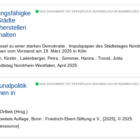
ngsfähigke
DAS DOKUMENT IST ÖFFENTLICH ZUGÄNGLICH IM RAHMEN DE
Städte
herstellen
halten
ssel zu einer starken Demokratie : Impulspapier des Städtetages Nordr
sen vom Vorstand am 19. März 2025 in Köln
, Kirstin
;
Laitenberger, Petra
;
Sommer, Hanna
;
Troost, Jutta
ädtetag Nordrhein-Westfalen, April 2025
alpolitik
DAS DOKUMENT IST ÖFFENTLICH ZUGÄNGLICH IM RAHMEN DE
hen in
Ortlieb (Hrsg.)
beitete Auflage, Bonn : Friedrich-Ebert-Stiftung e.V., [2025], © 2025
Ressource]