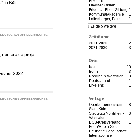
Erkelenz
1
7 in Köln
Fliedner, Ortlieb
1
Friedrich-Ebert-Stiftung
1
KommunalAkademie
1
Laitenberger, Petra
1
Zeige 5 weitere
S DEUTSCHEN URHEBERRECHTS.
Zeiträume
2011-2020
12
2021-2030
3
 numéro de projet:
Orte
Köln
10
Bonn
3
Février 2022
Nordrhein-Westfalen
3
Deutschland
1
Erkelenz
1
Verlage
S DEUTSCHEN URHEBERRECHTS.
Oberbürgermeisterin,
8
Stadt Köln
Städtetag Nordrhein-
3
Westfalen
DGB-Kreisverband
1
Bonn/Rhein-Sieg
Deutsche Gesellschaft
1
Internationale