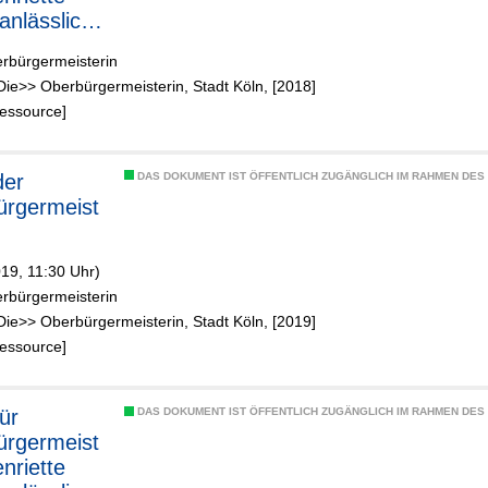
anlässlich
erbürgermeisterin
rlounge
Die>> Oberbürgermeisterin, Stadt Köln, [2018]
öln AG am
Ressource]
 2018, 17
lub Astoria,
Muths-Weg
der
DAS DOKUMENT IST ÖFFENTLICH ZUGÄNGLICH IM RAHMEN DE
ürgermeist
19, 11:30 Uhr)
erbürgermeisterin
Die>> Oberbürgermeisterin, Stadt Köln, [2019]
Ressource]
ür
DAS DOKUMENT IST ÖFFENTLICH ZUGÄNGLICH IM RAHMEN DE
ürgermeist
nriette