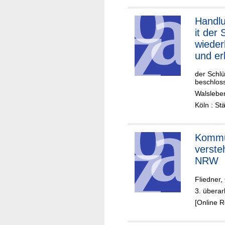
Handlu
it der 
wieder
und er
der Schlü
beschlos
Walsleben
Köln : St
Kommun
verste
NRW
Fliedner, 
3. überar
[Online 