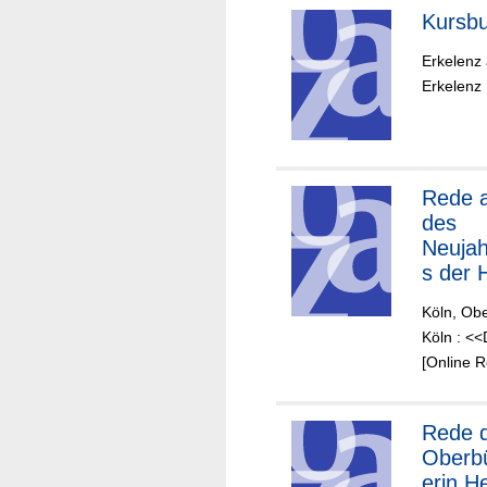
Kursbu
Erkelenz
Erkelenz 
Rede a
des
Neuja
s der 
Rheinl
Köln, Ob
am 6. 
Köln : <<
2019
[Online 
Rede d
Oberb
erin He