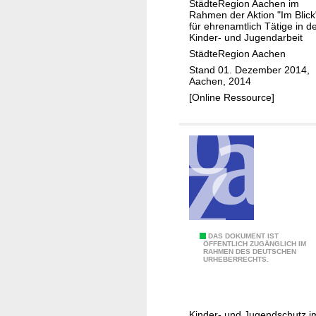
StädteRegion Aachen im
i
Rahmen der Aktion "Im Blick
n
für ehrenamtlich Tätige in d
Kinder- und Jugendarbeit
u
StädteRegion Aachen
n
Stand 01. Dezember 2014,
d
Aachen, 2014
t
[Online Ressource]
u
'
w
a
s
!
S
DAS DOKUMENT IST
ÖFFENTLICH ZUGÄNGLICH IM
RAHMEN DES DEUTSCHEN
c
URHEBERRECHTS.
h
a
u
Kinder- und Jugendschutz i