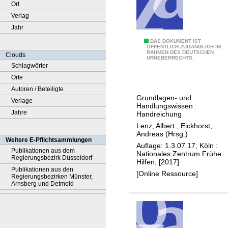
Ort
Verlag
Jahr
E
DAS DOKUMENT IST
ÖFFENTLICH ZUGÄNGLICH IM
RAHMEN DES DEUTSCHEN
l
Clouds
URHEBERRECHTS.
t
Schlagwörter
e
Orte
r
Autoren / Beteiligte
Grundlagen- und
n
Verlage
Handlungswissen :
m
Jahre
Handreichung
i
Lenz, Albert
;
Eickhorst,
Andreas (Hrsg.)
t
Weitere E-Pflichtsammlungen
Auflage: 1.3.07.17, Köln :
p
Publikationen aus dem
Nationales Zentrum Frühe
Regierungsbezirk Düsseldorf
s
Hilfen, [2017]
Publikationen aus den
y
[Online Ressource]
Regierungsbezirken Münster,
c
Arnsberg und Detmold
h
i
s