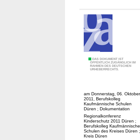
e
E
i
n
s
c
h
ä
t
R
DAS DOKUMENT IST
ÖFFENTLICH ZUGÄNGLICH IM
z
RAHMEN DES DEUTSCHEN
e
URHEBERRECHTS.
u
g
n
i
g
o
am Donnerstag, 06. Oktobe
s
n
2011, Berufskolleg
p
a
Kaufmännische Schulen
r
Düren ; Dokumentation
l
o
Regionalkonferenz
k
Kinderschutz 2011 Düren
;
z
o
Berufskolleg Kaufmännische
e
Schulen des Kreises Düren
;
n
Kreis Düren
s
f