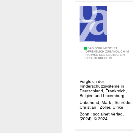
u
n
"
K
DAS DOKUMENT IST
ÖFFENTLICH ZUGÄNGLICH IM
RAHMEN DES DEUTSCHEN
i
URHEBERRECHTS.
n
d
e
Vergleich der
r
Kinderschutzsysteme in
s
Deutschland, Frankreich,
Belgien und Luxemburg
c
Unbehend, Mark
;
Schröder,
h
Christian
;
Zöller, Ulrike
u
Bonn : socialnet Verlag,
t
[2024], © 2024
z
i