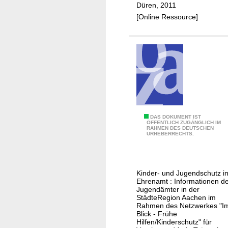
Düren, 2011
s
e
[Online Ressource]
e
r
i
e
m
n
K
z
i
K
n
i
d
n
e
d
r
e
S
DAS DOKUMENT IST
ÖFFENTLICH ZUGÄNGLICH IM
s
r
RAHMEN DES DEUTSCHEN
c
URHEBERRECHTS.
c
s
h
h
c
a
u
h
u
t
Kinder- und Jugendschutz i
u
'
Ehrenamt : Informationen d
z
t
h
Jugendämter in der
z
StädteRegion Aachen im
i
Rahmen des Netzwerkes "I
n
Blick - Frühe
Hilfen/Kinderschutz" für
u