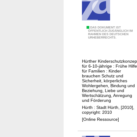
c
h
e
n
G
DAS DOKUMENT IST
E
ÖFFENTLICH ZUGÄNGLICH IM
RAHMEN DES DEUTSCHEN
e
r
URHEBERRECHTS.
m
k
e
r
i
a
Hürther Kinderschutzkonzep
n
n
für 6-10-jährige : Frühe Hilf
s
für Familien : Kinder
k
brauchen Schutz und
a
u
Sicherheit, körperliches
m
n
Wohlergehen, Bindung und
Beziehung, Liebe und
d
g
Wertschätzung, Anregung
a
e
und Förderung
s
n
Hürth : Stadt Hürth, [2010],
copyright: 2010
K
i
[Online Ressource]
i
n
n
d
d
e