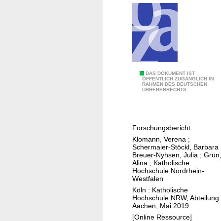
n
d
e
r
G
r
P
DAS DOKUMENT IST
o
ÖFFENTLICH ZUGÄNGLICH IM
RAHMEN DES DEUTSCHEN
r
ß
URHEBERRECHTS.
o
r
f
e
e
g
Forschungsbericht
s
i
Klomann, Verena
;
s
o
Schermaier-Stöckl, Barbara
i
Breuer-Nyhsen, Julia
;
Grün
n
Alina
;
Katholische
o
Hochschule Nordrhein-
n
Westfalen
e
Köln : Katholische
Hochschule NRW, Abteilung
l
Aachen, Mai 2019
l
[Online Ressource]