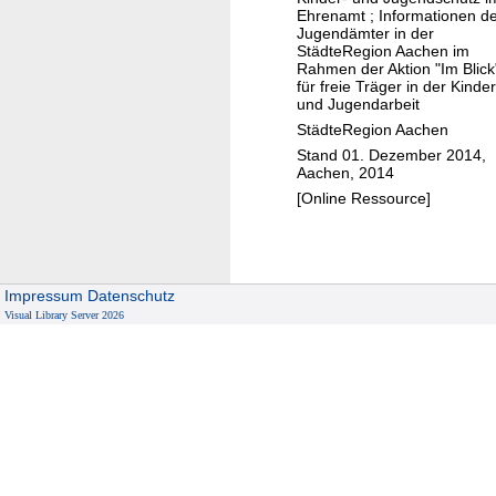
'
Ehrenamt ; Informationen d
h
Jugendämter in der
StädteRegion Aachen im
i
Rahmen der Aktion "Im Blick
n
für freie Träger in der Kinder
und Jugendarbeit
u
StädteRegion Aachen
n
Stand 01. Dezember 2014,
d
Aachen, 2014
t
[Online Ressource]
u
'
w
a
Impressum
Datenschutz
s
Visual Library Server 2026
!