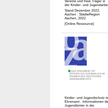
Vereine und freie Träger in
n
der Kinder- und Jugendarbei
d
Stand Dezember 2022,
Aachen : StädteRegion
t
Aachen, 2022
u
[Online Ressource]
'
w
a
s
!
S
DAS DOKUMENT IST
ÖFFENTLICH ZUGÄNGLICH IM
RAHMEN DES DEUTSCHEN
c
URHEBERRECHTS.
h
a
u
Kinder- und Jugendschutz i
'
Ehrenamt ; Informationen d
h
Jugendämter in der