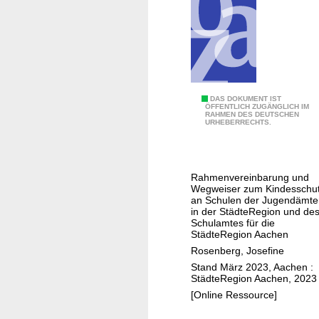
e
n
s
F
w
r
o
ü
h
h
l
e
"
DAS DOKUMENT IST
s
ÖFFENTLICH ZUGÄNGLICH IM
n
RAHMEN DES DEUTSCHEN
I
c
URHEBERRECHTS.
H
c
h
i
h
ü
l
m
t
f
Rahmenvereinbarung und
u
z
Wegweiser zum Kindesschu
e
s
an Schulen der Jugendämte
e
n
in der StädteRegion und de
s
n
Schulamtes für die
e
StädteRegion Aachen
t
Rosenberg, Josefine
w
Stand März 2023, Aachen :
StädteRegion Aachen, 2023
a
[Online Ressource]
s
t